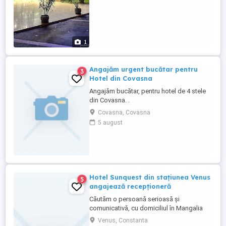
1
Angajăm urgent bucătar pentru
3
Hotel din Covasna
Angajăm bucătar, pentru hotel de 4 stele
din Covasna. .
Covasna, Covasna
5 august
Hotel Sunquest din stațiunea Venus
5
angajează recepționeră
Căutăm o persoană serioasă și
comunicativă, cu domiciliul în Mangalia
sau zone apropiate, pentru a se alătura
Venus, Constanta