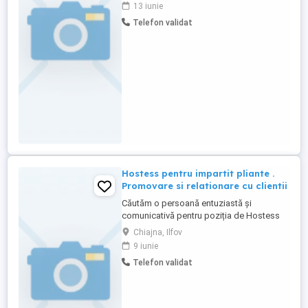
echipei noastre în sezonul estival. Oferim:
13 iunie
-Decontarea transportului -Contract de
Telefon validat
muncă -Salariu atractiv -Primă la final de
sezon -Mediu de lucru plăcut, într-o
echipă stabilă Cerințe: -Cunoștințe ...
Hostess pentru impartit pliante .
Promovare si relationare cu clientii
Căutăm o persoană entuziastă și
comunicativă pentru poziția de Hostess
pentru distribuirea de pliante și
Chiajna, Ilfov
promovarea produselor serviciilor
9 iunie
noastre. Rolul principal va consta în
Telefon validat
interacțiunea directă cu potențialii clienți,
oferirea de informații relevante despre
ofertele noastre și crearea unei experiențe
...