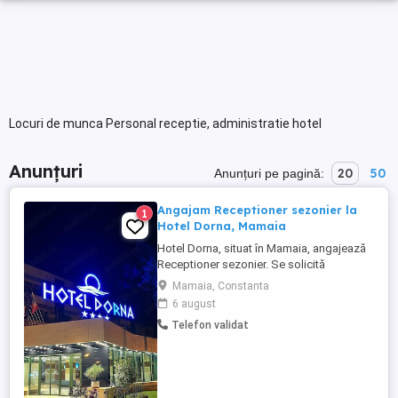
Locuri de munca Personal receptie, administratie hotel
Anunțuri
20
50
Anunțuri pe pagină:
Angajam Receptioner sezonier la
1
Hotel Dorna, Mamaia
Hotel Dorna, situat în Mamaia, angajează
Receptioner sezonier. Se solicită
disponibilitate pentru muncă pe durata
Mamaia, Constanta
sezonului estival și capacitatea de a lucra
6 august
în ture. Cei interesați pot suna la nr de
Telefon validat
telefon pentru mai multe detalii.