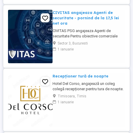
CIVITAS angajeaza Agenti de
securitate - pornind de la 17,5 lei
net ora
CIVITAS PSG angajeaza Agenti de
securitate Pentru obiective comerciale
(magazine de haine din mall-urile din
Sector 3, Bucuresti
Bucuresti) CONTACT: apel la numarul din
1 ianuarie
anunt Locatia: Park Lake, metrou Dristor
Tarif de 17,5 lei ora pentru inceput.
Program de lucru: ture de pana la 12 ore
Garantam Salariu, program, ...
Recepționer tură de noapte
Hotel Del Corso, angajează un coleg
colegă recepționer pentru tura de noapte.
Responsabilități: - cunoașterea imbii
Timisoara, Timis
engleze obligatorie; - ture: 2 ture de 12h, 2
1 ianuarie
zile libere, doar de noapte; - să fii o
persoană serioasă și muncitoare; - să
apreciezi și să pretuiești curățenia; - să
respecți programul ...