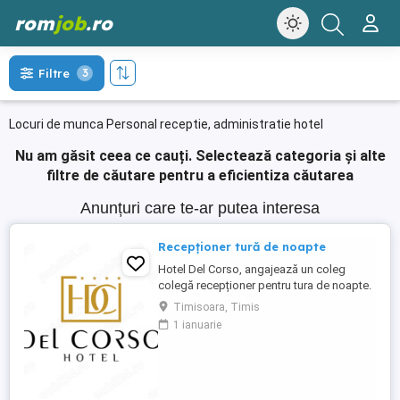
rom
job
.ro
Filtre
3
Locuri de munca Personal receptie, administratie hotel
Nu am găsit ceea ce cauți.
Selectează categoria și alte
filtre de căutare pentru a eficientiza căutarea
Anunțuri care te-ar putea interesa
Recepționer tură de noapte
Hotel Del Corso, angajează un coleg
colegă recepționer pentru tura de noapte.
Responsabilități: - cunoașterea imbii
Timisoara, Timis
engleze obligatorie; - ture: 2 ture de 12h, 2
1 ianuarie
zile libere, doar de noapte; - să fii o
persoană serioasă și muncitoare; - să
apreciezi și să pretuiești curățenia; - să
respecți programul ...