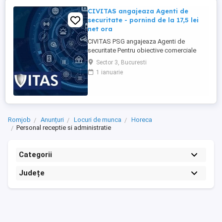
CIVITAS angajeaza Agenti de
securitate - pornind de la 17,5 lei
net ora
CIVITAS PSG angajeaza Agenti de
securitate Pentru obiective comerciale
(magazine de haine din mall-urile din
Sector 3, Bucuresti
Bucuresti) CONTACT: apel la numarul din
1 ianuarie
anunt Locatia: Park Lake, metrou Dristor
Tarif de 17,5 lei ora pentru inceput.
Program de lucru: ture de pana la 12 ore
Garantam Salariu, program, ...
Romjob
Anunțuri
Locuri de munca
Horeca
Personal receptie si administratie
Categorii
Județe