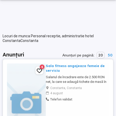
Locuri de munca Personal receptie, administratie hotel
ConstantaConstanta
Anunțuri
20
50
Anunțuri pe pagină:
Sala fitness angajeaza femeie de
4
serviciu
Salariul de încadrare este de 2.500 RON
net, la care se adaugă tichete de masă în
valoare de 900 RON locatia: complex Lake
Constanta, Constanta
View
4 august
Telefon validat