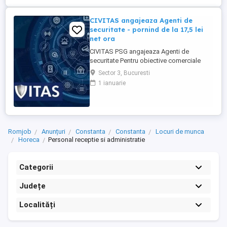
CIVITAS angajeaza Agenti de
securitate - pornind de la 17,5 lei
net ora
CIVITAS PSG angajeaza Agenti de
securitate Pentru obiective comerciale
(magazine de haine din mall-urile din
Sector 3, Bucuresti
Bucuresti) CONTACT: apel la numarul din
1 ianuarie
anunt Locatia: Park Lake, metrou Dristor
Tarif de 17,5 lei ora pentru inceput.
Program de lucru: ture de pana la 12 ore
Garantam Salariu, program, ...
Romjob
Anunțuri
Constanta
Constanta
Locuri de munca
Horeca
Personal receptie si administratie
Categorii
Județe
Localități