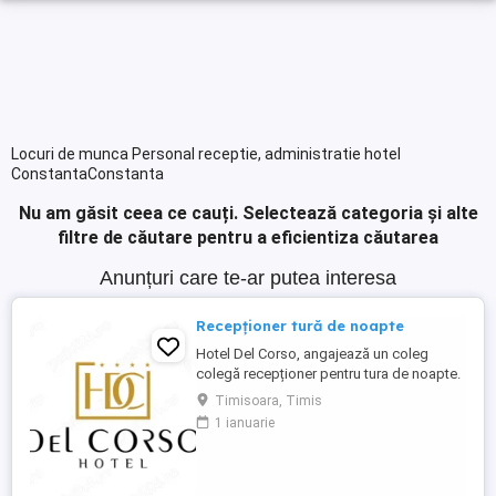
Locuri de munca Personal receptie, administratie hotel
ConstantaConstanta
Nu am găsit ceea ce cauți.
Selectează categoria și alte
filtre de căutare pentru a eficientiza căutarea
Anunțuri care te-ar putea interesa
Recepționer tură de noapte
Hotel Del Corso, angajează un coleg
colegă recepționer pentru tura de noapte.
Responsabilități: - cunoașterea imbii
Timisoara, Timis
engleze obligatorie; - ture: 2 ture de 12h, 2
1 ianuarie
zile libere, doar de noapte; - să fii o
persoană serioasă și muncitoare; - să
apreciezi și să pretuiești curățenia; - să
respecți programul ...