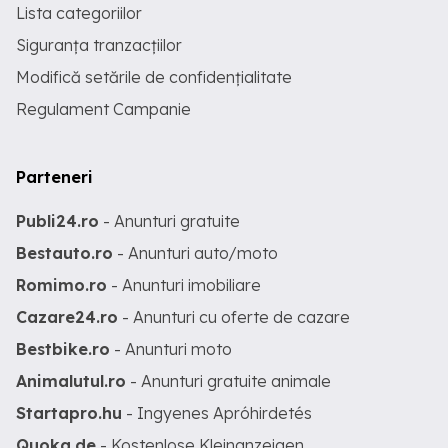
Lista categoriilor
Siguranța tranzacțiilor
Modifică setările de confidențialitate
Regulament Campanie
Parteneri
Publi24.ro
- Anunturi gratuite
Bestauto.ro
- Anunturi auto/moto
Romimo.ro
- Anunturi imobiliare
Cazare24.ro
- Anunturi cu oferte de cazare
Bestbike.ro
- Anunturi moto
Animalutul.ro
- Anunturi gratuite animale
Startapro.hu
- Ingyenes Apróhirdetés
Quoka.de
- Kostenlose Kleinanzeigen