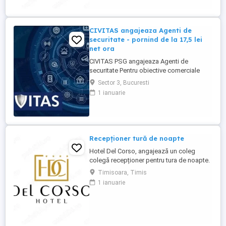
CIVITAS angajeaza Agenti de
securitate - pornind de la 17,5 lei
net ora
CIVITAS PSG angajeaza Agenti de
securitate Pentru obiective comerciale
(magazine de haine din mall-urile din
Sector 3, Bucuresti
Bucuresti) CONTACT: apel la numarul din
1 ianuarie
anunt Locatia: Park Lake, metrou Dristor
Tarif de 17,5 lei ora pentru inceput.
Program de lucru: ture de pana la 12 ore
Garantam Salariu, program, ...
Recepționer tură de noapte
Hotel Del Corso, angajează un coleg
colegă recepționer pentru tura de noapte.
Responsabilități: - cunoașterea imbii
Timisoara, Timis
engleze obligatorie; - ture: 2 ture de 12h, 2
1 ianuarie
zile libere, doar de noapte; - să fii o
persoană serioasă și muncitoare; - să
apreciezi și să pretuiești curățenia; - să
respecți programul ...