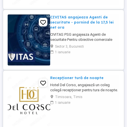
CIVITAS angajeaza Agenti de
securitate - pornind de la 17,5 lei
net ora
CIVITAS PSG angajeaza Agenti de
securitate Pentru obiective comerciale
(magazine de haine din mall-urile din
Sector 3, Bucuresti
Bucuresti) CONTACT: apel la numarul din
1 ianuarie
anunt Locatia: Park Lake, metrou Dristor
Tarif de 17,5 lei ora pentru inceput.
Program de lucru: ture de pana la 12 ore
Garantam Salariu, program, ...
Recepționer tură de noapte
Hotel Del Corso, angajează un coleg
colegă recepționer pentru tura de noapte.
Responsabilități: - cunoașterea imbii
Timisoara, Timis
engleze obligatorie; - ture: 2 ture de 12h, 2
1 ianuarie
zile libere, doar de noapte; - să fii o
persoană serioasă și muncitoare; - să
apreciezi și să pretuiești curățenia; - să
respecți programul ...