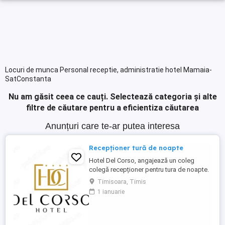
Locuri de munca Personal receptie, administratie hotel Mamaia-
SatConstanta
Nu am găsit ceea ce cauți.
Selectează categoria și alte
filtre de căutare pentru a eficientiza căutarea
Anunțuri care te-ar putea interesa
Recepționer tură de noapte
Hotel Del Corso, angajează un coleg
colegă recepționer pentru tura de noapte.
Responsabilități: - cunoașterea imbii
Timisoara, Timis
engleze obligatorie; - ture: 2 ture de 12h, 2
1 ianuarie
zile libere, doar de noapte; - să fii o
persoană serioasă și muncitoare; - să
apreciezi și să pretuiești curățenia; - să
respecți programul ...