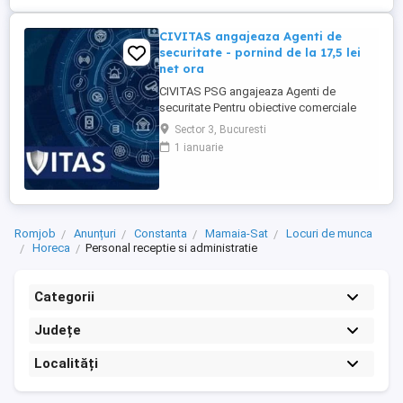
CIVITAS angajeaza Agenti de
securitate - pornind de la 17,5 lei
net ora
CIVITAS PSG angajeaza Agenti de
securitate Pentru obiective comerciale
(magazine de haine din mall-urile din
Sector 3, Bucuresti
Bucuresti) CONTACT: apel la numarul din
1 ianuarie
anunt Locatia: Park Lake, metrou Dristor
Tarif de 17,5 lei ora pentru inceput.
Program de lucru: ture de pana la 12 ore
Garantam Salariu, program, ...
Romjob
Anunțuri
Constanta
Mamaia-Sat
Locuri de munca
Horeca
Personal receptie si administratie
Categorii
Județe
Localități