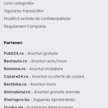
Lista categoriilor
Siguranța tranzacțiilor
Modifică setările de confidențialitate
Regulament Campanie
Parteneri
Publi24.ro
- Anunturi gratuite
Bestauto.ro
- Anunturi auto/moto
Romimo.ro
- Anunturi imobiliare
Cazare24.ro
- Anunturi cu oferte de cazare
Bestbike.ro
- Anunturi moto
Animalutul.ro
- Anunturi gratuite animale
Startapro.hu
- Ingyenes Apróhirdetés
Quoka.de
- Kostenlose Kleinanzeigen