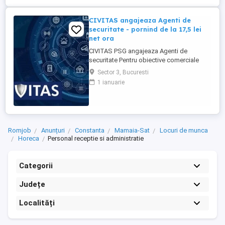
CIVITAS angajeaza Agenti de
securitate - pornind de la 17,5 lei
net ora
CIVITAS PSG angajeaza Agenti de
securitate Pentru obiective comerciale
(magazine de haine din mall-urile din
Sector 3, Bucuresti
Bucuresti) CONTACT: apel la numarul din
1 ianuarie
anunt Locatia: Park Lake, metrou Dristor
Tarif de 17,5 lei ora pentru inceput.
Program de lucru: ture de pana la 12 ore
Garantam Salariu, program, ...
Romjob
Anunțuri
Constanta
Mamaia-Sat
Locuri de munca
Horeca
Personal receptie si administratie
Categorii
Județe
Localități