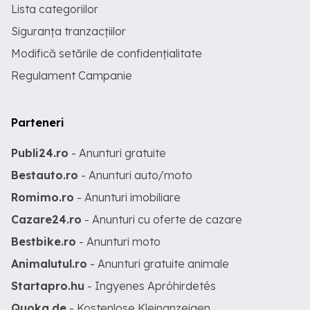
Lista categoriilor
Siguranța tranzacțiilor
Modifică setările de confidențialitate
Regulament Campanie
Parteneri
Publi24.ro
- Anunturi gratuite
Bestauto.ro
- Anunturi auto/moto
Romimo.ro
- Anunturi imobiliare
Cazare24.ro
- Anunturi cu oferte de cazare
Bestbike.ro
- Anunturi moto
Animalutul.ro
- Anunturi gratuite animale
Startapro.hu
- Ingyenes Apróhirdetés
Quoka.de
- Kostenlose Kleinanzeigen