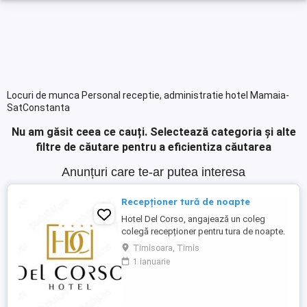
Locuri de munca Personal receptie, administratie hotel Mamaia-
SatConstanta
Nu am găsit ceea ce cauți.
Selectează categoria și alte
filtre de căutare pentru a eficientiza căutarea
Anunțuri care te-ar putea interesa
Recepționer tură de noapte
Hotel Del Corso, angajează un coleg
colegă recepționer pentru tura de noapte.
Responsabilități: - cunoașterea imbii
Timisoara, Timis
engleze obligatorie; - ture: 2 ture de 12h, 2
1 ianuarie
zile libere, doar de noapte; - să fii o
persoană serioasă și muncitoare; - să
apreciezi și să pretuiești curățenia; - să
respecți programul ...