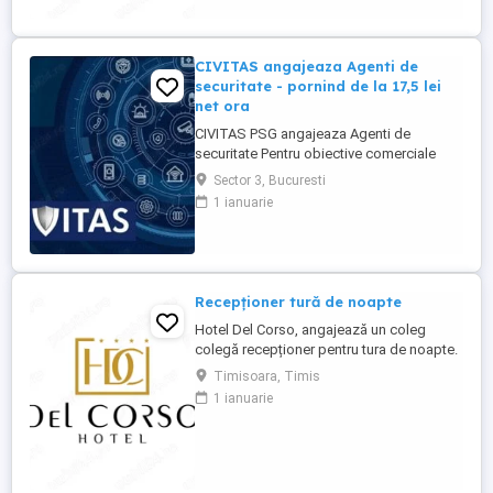
CIVITAS angajeaza Agenti de
securitate - pornind de la 17,5 lei
net ora
CIVITAS PSG angajeaza Agenti de
securitate Pentru obiective comerciale
(magazine de haine din mall-urile din
Sector 3, Bucuresti
Bucuresti) CONTACT: apel la numarul din
1 ianuarie
anunt Locatia: Park Lake, metrou Dristor
Tarif de 17,5 lei ora pentru inceput.
Program de lucru: ture de pana la 12 ore
Garantam Salariu, program, ...
Recepționer tură de noapte
Hotel Del Corso, angajează un coleg
colegă recepționer pentru tura de noapte.
Responsabilități: - cunoașterea imbii
Timisoara, Timis
engleze obligatorie; - ture: 2 ture de 12h, 2
1 ianuarie
zile libere, doar de noapte; - să fii o
persoană serioasă și muncitoare; - să
apreciezi și să pretuiești curățenia; - să
respecți programul ...