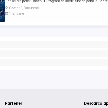
17,5 lei ora pentru inceput. Program de lucru: ture de pana la 12 ore
Garantam Salariu, program, ...
Sector 3, Bucuresti
1 ianuarie
Parteneri
Descarcă ap