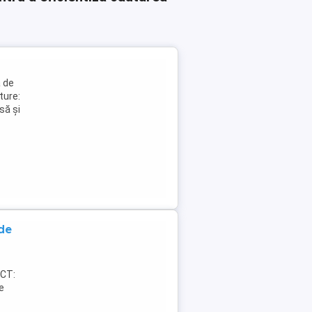
a de
ture:
să și
de
ACT:
e