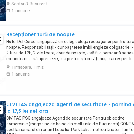
Garantam Salariu, program, ...
Sector 3, Bucuresti
1 ianuarie
Recepționer tură de noapte
Hotel Del Corso, angajează un coleg colegă recepționer pentru tur
noapte. Responsabilități: - cunoașterea imbii engleze obligatorie; - 
2 ture de 12h, 2 zile libere, doar de noapte; - să fii o persoană serioa
muncitoare; - să apreciezi și să pretuiești curățenia; - să respecți
programul ...
Timisoara, Timis
1 ianuarie
CIVITAS angajeaza Agenti de securitate - pornind 
la 17,5 lei net ora
CIVITAS PSG angajeaza Agenti de securitate Pentru obiective
comerciale (magazine de haine din mall-urile din Bucuresti) CONT
apel la numarul din anunt Locatia: Park Lake, metrou Dristor Tarif d