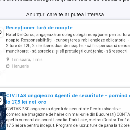
Anunțuri care te-ar putea interesa
Recepționer tură de noapte
Hotel Del Corso, angajează un coleg colegă recepționer pentru tur
noapte. Responsabilități: - cunoașterea imbii engleze obligatorie; - 
2 ture de 12h, 2 zile libere, doar de noapte; - să fii o persoană serioa
muncitoare; - să apreciezi și să pretuiești curățenia; - să respecți
programul ...
Timisoara, Timis
1 ianuarie
CIVITAS angajeaza Agenti de securitate - pornind 
la 17,5 lei net ora
CIVITAS PSG angajeaza Agenti de securitate Pentru obiective
comerciale (magazine de haine din mall-urile din Bucuresti) CONT
apel la numarul din anunt Locatia: Park Lake, metrou Dristor Tarif d
17,5 lei ora pentru inceput. Program de lucru: ture de pana la 12 ore