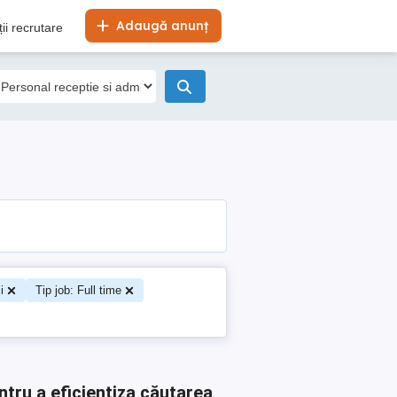
Adaugă anunț
ii recrutare
i
Tip job: Full time
ntru a eficientiza căutarea