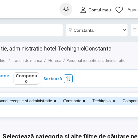
ane
Companii
Sortează
Agenț
Contul meu
0
ie, administratie hotel TechirghiolConstanta
hiol
Locuri de munca
Horeca
Personal receptie si administratie
oane
Companii
Sortează
0
onal receptie si administratie
Constanta
Techirghiol
Compani
.
Selectează categoria și alte filtre de căutare pe