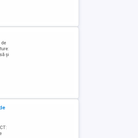
a de
ture:
să și
de
ACT:
e