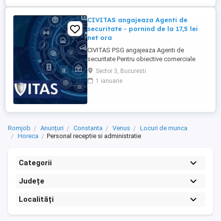
CIVITAS angajeaza Agenti de
securitate - pornind de la 17,5 lei
net ora
CIVITAS PSG angajeaza Agenti de
securitate Pentru obiective comerciale
(magazine de haine din mall-urile din
Sector 3, Bucuresti
Bucuresti) CONTACT: apel la numarul din
1 ianuarie
anunt Locatia: Park Lake, metrou Dristor
Tarif de 17,5 lei ora pentru inceput.
Program de lucru: ture de pana la 12 ore
Garantam Salariu, program, ...
Romjob
Anunțuri
Constanta
Venus
Locuri de munca
Horeca
Personal receptie si administratie
Categorii
Județe
Localități