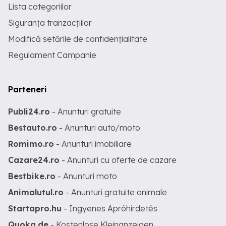
Lista categoriilor
Siguranța tranzacțiilor
Modifică setările de confidențialitate
Regulament Campanie
Parteneri
Publi24.ro
- Anunturi gratuite
Bestauto.ro
- Anunturi auto/moto
Romimo.ro
- Anunturi imobiliare
Cazare24.ro
- Anunturi cu oferte de cazare
Bestbike.ro
- Anunturi moto
Animalutul.ro
- Anunturi gratuite animale
Startapro.hu
- Ingyenes Apróhirdetés
Quoka.de
- Kostenlose Kleinanzeigen