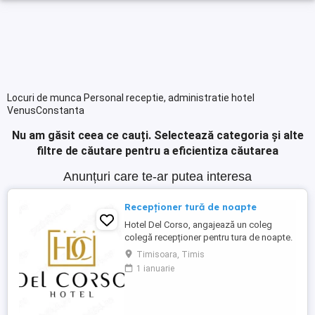
Locuri de munca Personal receptie, administratie hotel
VenusConstanta
Nu am găsit ceea ce cauți.
Selectează categoria și alte
filtre de căutare pentru a eficientiza căutarea
Anunțuri care te-ar putea interesa
Recepționer tură de noapte
Hotel Del Corso, angajează un coleg
colegă recepționer pentru tura de noapte.
Responsabilități: - cunoașterea imbii
Timisoara, Timis
engleze obligatorie; - ture: 2 ture de 12h, 2
1 ianuarie
zile libere, doar de noapte; - să fii o
persoană serioasă și muncitoare; - să
apreciezi și să pretuiești curățenia; - să
respecți programul ...