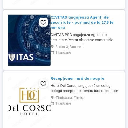
CIVITAS angajeaza Agenti de
securitate - pornind de la 17,5 lei
net ora
CIVITAS PSG angajeaza Agenti de
securitate Pentru obiective comerciale
(magazine de haine din mall-urile din
Sector 3, Bucuresti
Bucuresti) CONTACT: apel la numarul din
1 ianuarie
anunt Locatia: Park Lake, metrou Dristor
Tarif de 17,5 lei ora pentru inceput.
Program de lucru: ture de pana la 12 ore
Garantam Salariu, program, ...
Recepționer tură de noapte
Hotel Del Corso, angajează un coleg
colegă recepționer pentru tura de noapte.
Responsabilități: - cunoașterea imbii
Timisoara, Timis
engleze obligatorie; - ture: 2 ture de 12h, 2
1 ianuarie
zile libere, doar de noapte; - să fii o
persoană serioasă și muncitoare; - să
apreciezi și să pretuiești curățenia; - să
respecți programul ...