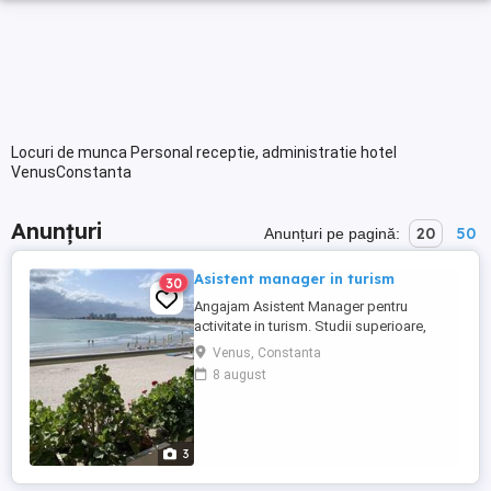
Locuri de munca Personal receptie, administratie hotel
VenusConstanta
Anunțuri
20
50
Anunțuri pe pagină:
Asistent manager in turism
30
Angajam Asistent Manager pentru
activitate in turism. Studii superioare,
permis de conducere, cunostinte
Venus, Constanta
computer si limba engleza sunt necesare.
8 august
Disponibilitate pentru deplasari in tara si
in strainatate.este necesara deasemenea..
3