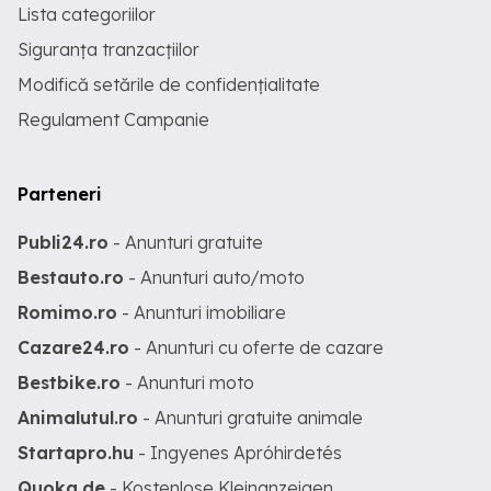
Lista categoriilor
Siguranța tranzacțiilor
Modifică setările de confidențialitate
Regulament Campanie
Parteneri
Publi24.ro
- Anunturi gratuite
Bestauto.ro
- Anunturi auto/moto
Romimo.ro
- Anunturi imobiliare
Cazare24.ro
- Anunturi cu oferte de cazare
Bestbike.ro
- Anunturi moto
Animalutul.ro
- Anunturi gratuite animale
Startapro.hu
- Ingyenes Apróhirdetés
Quoka.de
- Kostenlose Kleinanzeigen