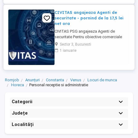
CIVITAS angajeaza Agenti de
securitate - pornind de la 17,5 lei
net ora
CIVITAS PSG angajeaza Agenti de
securitate Pentru obiective comerciale
(magazine de haine din mall-urile din
Sector 3, Bucuresti
Bucuresti) CONTACT: apel la numarul din
1 ianuarie
anunt Locatia: Park Lake, metrou Dristor
Tarif de 17,5 lei ora pentru inceput.
Program de lucru: ture de pana la 12 ore
Garantam Salariu, program, ...
Romjob
Anunțuri
Constanta
Venus
Locuri de munca
Horeca
Personal receptie si administratie
Categorii
Județe
Localități