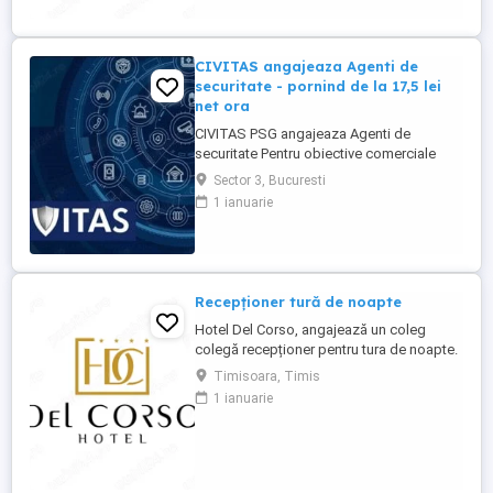
CIVITAS angajeaza Agenti de
securitate - pornind de la 17,5 lei
net ora
CIVITAS PSG angajeaza Agenti de
securitate Pentru obiective comerciale
(magazine de haine din mall-urile din
Sector 3, Bucuresti
Bucuresti) CONTACT: apel la numarul din
1 ianuarie
anunt Locatia: Park Lake, metrou Dristor
Tarif de 17,5 lei ora pentru inceput.
Program de lucru: ture de pana la 12 ore
Garantam Salariu, program, ...
Recepționer tură de noapte
Hotel Del Corso, angajează un coleg
colegă recepționer pentru tura de noapte.
Responsabilități: - cunoașterea imbii
Timisoara, Timis
engleze obligatorie; - ture: 2 ture de 12h, 2
1 ianuarie
zile libere, doar de noapte; - să fii o
persoană serioasă și muncitoare; - să
apreciezi și să pretuiești curățenia; - să
respecți programul ...