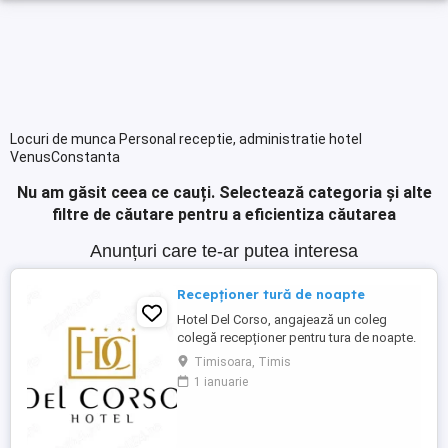
Locuri de munca Personal receptie, administratie hotel
VenusConstanta
Nu am găsit ceea ce cauți.
Selectează categoria și alte
filtre de căutare pentru a eficientiza căutarea
Anunțuri care te-ar putea interesa
Recepționer tură de noapte
Hotel Del Corso, angajează un coleg
colegă recepționer pentru tura de noapte.
Responsabilități: - cunoașterea imbii
Timisoara, Timis
engleze obligatorie; - ture: 2 ture de 12h, 2
1 ianuarie
zile libere, doar de noapte; - să fii o
persoană serioasă și muncitoare; - să
apreciezi și să pretuiești curățenia; - să
respecți programul ...