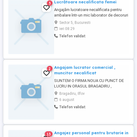
Lucrătoare necalificata femei
3
Angajăm lucratoare necalificata pentru
ambalare într-un mic laborator de decoruri
din ciocolată, salariu 2650 lei + bonuri de
Sector 5, Bucuresti
masa (30 lei bon), prime Crăciun și Paște.
ieri 08:29
Program 8 ore, cu pauza de masa, în doua
Telefon validat
schimburi, de la 06-14 și 14-22 Sector 5
București
Angajam lucrator comercial ,
2
muncitor necalificat
SUNTEM O FIRMA NOUA CU PUNCT DE
LUCRU IN ORASUL BRAGADIRU ,
JUDETUL ILFOV. ANGAJAM LUCRATORI
Bragadiru, Ilfov
COMERCIALI ( CASIERI) Pentru mai multe
6 august
detalii ne puteti contacta la numarul
Telefon validat
Angajez personal pentru brutarie in
13