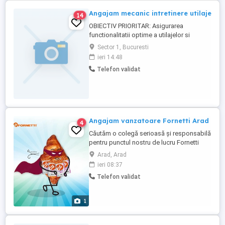
Angajam mecanic intretinere utilaje
14
OBIECTIV PRIORITAR: Asigurarea
functionalitatii optime a utilajelor si
echipamentelor din activitatea de
Sector 1, Bucuresti
productie. Program de lucru: - Luni - Vineri,
ieri 14:48
8 ore in 2 schimburi (06-14 si 14-22).
Telefon validat
Angajam vanzatoare Fornetti Arad
4
Căutăm o colegă serioasă și responsabilă
pentru punctul nostru de lucru Fornetti
METRO Arad. Ce oferim: Salariu 3.000 lei
Arad, Arad
net; Contract individual de muncă;
ieri 08:37
Program avantajos: * 1 zi se lucrează 1 zi
Telefon validat
liberă; * Duminica este liberă; * Sâmbăta
se lucrează cu program redus, iar tura de
sâmbătă ...
1