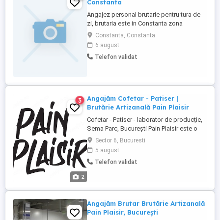
Constanta
Angajez personal brutarie pentru tura de
zi, brutaria este in Constanta zona
interioare. - Program 8 ore pe zi. - Salariul
Constanta, Constanta
incepand de la 3500 RON pana la 4500
6 august
pentru cei cu experienta. - Contract de
Telefon validat
munca pe perioada nedeterminata,
decontam si transportul! Avem si tura de
noapte pentru cei interesati. Mai ...
Angajăm Cofetar - Patiser |
3
Brutărie Artizanală Pain Plaisir
Cofetar - Patiser - laborator de producție,
Sema Parc, București Pain Plaisir este o
brutărie din București, fondată în 2013, cu
Sector 6, Bucuresti
opt magazine proprii și un laborator
5 august
central de producție în Sema Parc.
Telefon validat
Producem pâine cu maia și fermentare
lentă, patiserie, viennoiserie și produse de
2
cofetărie, pentru ...
Angajăm Brutar Brutărie Artizanală
Pain Plaisir, București