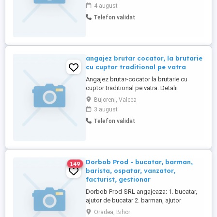
4 august
Telefon validat
angajez brutar cocator, la brutarie
cu cuptor traditional pe vatra
Angajez brutar-cocator la brutarie cu
cuptor traditional pe vatra. Detalii
suplimentare la telefon.
Bujoreni, Valcea
3 august
Telefon validat
Dorbob Prod - bucatar, barman,
149
barista, ospatar, vanzator,
facturist, gestionar
Dorbob Prod SRL angajeaza: 1. bucatar,
ajutor de bucatar 2. barman, ajutor
barman, ospatar (full time sau part time pe
Oradea, Bihor