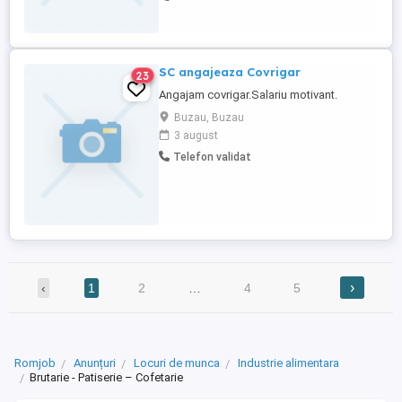
stabilite, respectarea standardelor de
igienă și siguranță alimentară, ...
SC angajeaza Covrigar
23
Angajam covrigar.Salariu motivant.
Buzau, Buzau
3 august
Telefon validat
›
‹
1
2
…
4
5
Romjob
Anunțuri
Locuri de munca
Industrie alimentara
Brutarie - Patiserie – Cofetarie