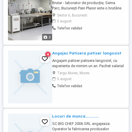
Brutar - laborator de producție, Sema
Parc, București Pain Plaisir este o brutărie
din București, fondată în 2013, cu opt
Sector 6, Bucuresti
magazine proprii și un laborator central de
5 august
producție în Sema Parc. Producem pâine
Telefon validat
cu maia și fermentare lentă, patiserie și
viennoiserie, pentru toate magazinele
2
proprii și colaboratori. Căutăm ...
Angajez Patisera patiser langosist
4
Angajam patiser patisera langosist, cu
experienta de mimim un an. Pachet salarial
in functie de realizari, loc de munca sigur
Targu Mures, Mures
si placut. Nu angajam minori sau pe
5 august
perioada scurta. Solicitam seriozitate,
Telefon validat
harnicie si capacitatea de munca in
echipa. Pentru a aplica, va rugam sa
trimiteti cv pe adresa ...
Locuri de munca...............
SC BIG CHEF 2006 SRL angajeaza:
Operator la fabricarea produselor