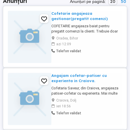
Anunțuri
20
50
Anunțuri pe pagină:
Cofetarie angajeaza
gestionar(pregatit comenzi)
COFETARIE angajeaza baiat pentru
pregatit comenzi la clienti. Trebuie doar
sa iti doresti sa inveti. Nu necesita
Oradea, Bihor
experianta. Jobul si programul e impartit
azi 12:09
in: ambalare produse, etichetare produse,
Telefon validat
manipulare materie prima, pregatire
comenzi in camera frig la 4 grade(e frig),
stoc. Cautam persoana ...
Angajam cofetar-patiser cu
experienta in Craiova.
Cofetaria Saveur, din Craiova, angajeaza
patiser-cofetar cu experienta. Mai multe
detalii la telefon.
Craiova, Dolj
ieri 18:56
Telefon validat