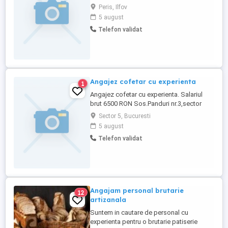
congelate de patiserie si panificatie x 4
Peris, Ilfov
posturi Se ofera salariu atractiv, cazare.
5 august
Pentru relatii suplimentare, va rugam sa ne
Telefon validat
contactati la numarul de telefon
Angajez cofetar cu experienta
1
Angajez cofetar cu experienta. Salariul
brut 6500 RON Sos.Panduri nr.3,sector
5,Bucuresti
Sector 5, Bucuresti
5 august
Telefon validat
Angajam personal brutarie
12
artizanala
Suntem in cautare de personal cu
experienta pentru o brutarie patiserie