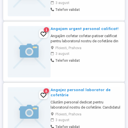
weekend), barista 3. cofetar, brutar 4.
3 august
vanzator 5. facturist 6. gestionar Va rugam
Telefon validat
sa mentionati postul pe care il doriti.
Pentru mai multe detalii va rugam sa ne
contactati telefonic. ...
Angajam urgent personal calificat!
1
Angajăm cofetar cofetar-patiser calificat
pentru laboratorul nostru de cofetărie din
Ploiești. Cerințe: calificare sau experiență
Ploiesti, Prahova
în domeniul cofetăriei patiseriei;
3 august
seriozitate, responsabilitate și atenție la
Telefon validat
detalii; capacitatea de a lucra în echipă;
pasiune pentru cofetărie și dorința de a
realiza ...
Angajez personal laborator de
6
cofetărie
Căutăm personal dedicat pentru
laboratorul nostru de cofetărie. Candidatul
ideal va fi o persoană pasionată de arta
Ploiesti, Prahova
cofetăriei, cu experiență în domeniu.
3 august
Responsabilitățile includ prepararea
Telefon validat
produselor de cofetărie conform rețetelor