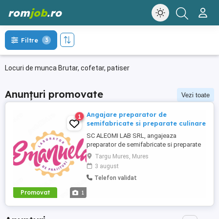
rom
job
.ro
Filtre
3
Locuri de munca Brutar, cofetar, patiser
Anunțuri promovate
Vezi toate
Angajare preparator de
1
semifabricate si preparate culinare
SC ALEOMI LAB SRL, angajeaza
preparator de semifabricate si preparate
culinare. Este disponibil un singur loc de
Targu Mures, Mures
munca in localitatea Targu Mures, Str.
3 august
Ciucului nr. 12. Se ofera salariu minim pe
Telefon validat
economie plus bonuri de masa zi
lucratoare in valoare de 30 lei. Acest loc
Promovat
1
de munca este pentru persoane din ...