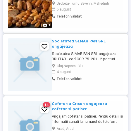
artizanala. Daca esti pasionat de
Drobeta-Turnu Severin, Mehedinti
producerea produselor artizanale, cu
5 august
siguranta ca esti ceea ce cautam. Ce
Telefon validat
trebuie sa faci? Munca unui brutar consta
in producerea diferitelor produse de
1
panificatie. Sarcini: -sa trateze si ...
Societatea SIMAR PAN SRL
angajeaza
Societatea SIMAR PAN SRL angajeaza:
BRUTAR - cod COR 751201 - 2 posturi
vacante.
Cluj-Napoca, Cluj
4 august
Telefon validat
Cofetaria Crisan angajeaza
14
cofetar si patiser
Angajam cofetar si patiser. Pentru detalii si
informatii sunati la numarul de telefon :
Arad, Arad