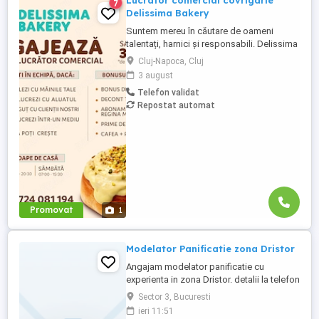
Lucrator comercial covrigarie
7
Delissima Bakery
Suntem mereu în căutare de oameni
talentați, harnici și responsabili. Delissima
Bakery este una dintre cele mai apreciate
Cluj-Napoca, Cluj
companii de patiserie din Cluj-Napoca. De
3 august
aceea suntem într-o continuă căutare să
Telefon validat
găsim oameni dornici de a duce valorile si
Repostat automat
produsele mai departe (covrigi,
specialitati dulci si ...
Promovat
1
Modelator Panificatie zona Dristor
Angajam modelator panificatie cu
experienta in zona Dristor. detalii la telefon
Sector 3, Bucuresti
ieri 11:51