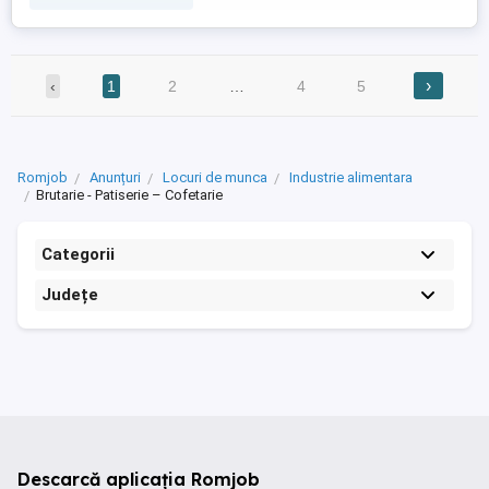
›
‹
1
2
…
4
5
Romjob
Anunțuri
Locuri de munca
Industrie alimentara
Brutarie - Patiserie – Cofetarie
Categorii
Județe
Descarcă aplicația Romjob