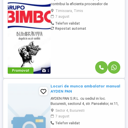
contribui la eficienta proceselor de
productie? Te invitam sa te alaturi echipei
Timisoara, Timis
noastre in rolul de Production Analyst,
7 august
unde vei avea un rol important in
Telefon validat
monitorizarea si analizarea activitatilor de
Repostat automat
productie. Responsabilitatile tale:
Verificarea si analiza ...
Promovat
1
Locuri de munca ambalator manual
AYDEN PAN
AYDEN PAN S.R.L. cu sediul in loc.
Bucuresti, sectorul 4, str. Panselelor, nr.11,
bloc 165, scara 2, apt.20, avand numărul
Sector 4, Bucuresti
de înmatriculare la Registrul Comerțului,
7 august
CUI 27681354 angajeaza : ambalator
Telefon validat
manual - 2 posturi CV-urile se depun la