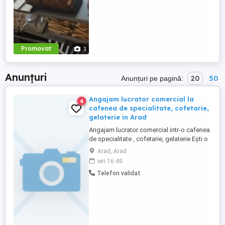
Promovat
1
Anunțuri
20
50
Anunțuri pe pagină:
Angajam lucrator comercial la
4
cafenea de specialitate, cofetarie,
gelaterie in Arad
Angajam lucrator comercial intr-o cafenea
de specialitate , cofetarie, gelaterie Ești o
persoană sociabilă, atentă și
Arad, Arad
responsabilă? Te așteptăm în echipa
ieri 16:49
noastră tânără și energică! Cerințe:
Telefon validat
Atitudine pozitivă și dorința de a lucra cu
oamenii Seriozitate și punctualitate
Atenție la detalii și spirit ...