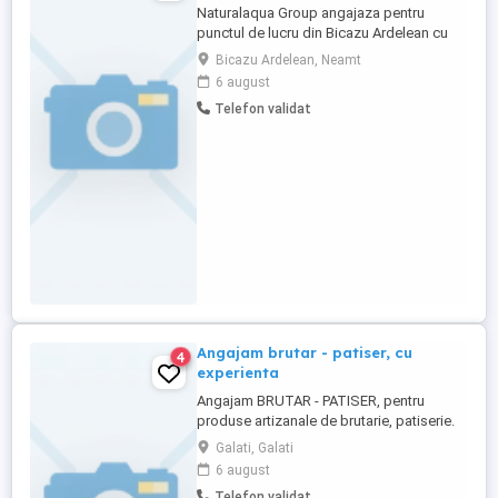
Naturalaqua Group angajaza pentru
punctul de lucru din Bicazu Ardelean cu
obiectul de activitate imbuteliere apa
Bicazu Ardelean, Neamt
minerala : - Operatori linie imbuteliere -
6 august
Manipulant formare palet - Situitorist
Telefon validat
Cerinte: - seriozitate - punctualitate -
implicare Beneficii : -salariu corespunzator
pregatirii -bonuri ...
Angajam brutar - patiser, cu
4
experienta
Angajam BRUTAR - PATISER, pentru
produse artizanale de brutarie, patiserie.
Cautam persoane cu experienta. Ne dorim
Galati, Galati
persoane serioase, atente la detalii, cu
6 august
respect pentru igiena, calitate si meseria
Telefon validat