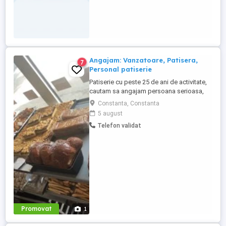
Angajam: Vanzatoare, Patisera,
7
Personal patiserie
Patiserie cu peste 25 de ani de activitate,
cautam sa angajam persoana serioasa,
amabila,care sa ne ajute in activitatea de
Constanta, Constanta
vanzare (cu posibilitatea de calificare in
5 august
activitatea de productie) -Oferim contract
Telefon validat
de munca pe o perioada nedeterminata -
Salariu atractiv platit la timp -Mediu de
lucru stabil -Instruire ...
Promovat
1