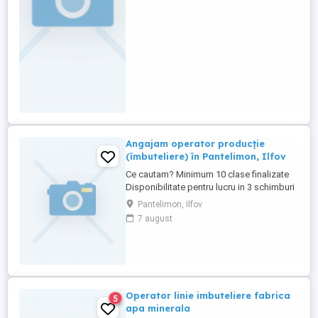
sediu
Angajam operator producție
(îmbuteliere) în Pantelimon, Ilfov
Ce cautam? Minimum 10 clase finalizate
Disponibilitate pentru lucru in 3 schimburi
Capacitate de a desfasura activitati care
Pantelimon, Ilfov
implica efort fizic moderat si lucru in
7 august
picioare Seriozitate, responsabilitate si
atentie la detalii Ce vei face? Operarea
utilajelor de imbuteliere conform
instructiunilor ...
Operator linie imbuteliere fabrica
5
apa minerala