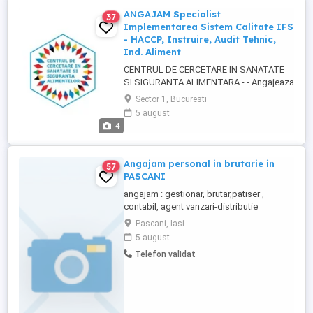
ANGAJAM Specialist
37
Implementarea Sistem Calitate IFS
- HACCP, Instruire, Audit Tehnic,
Ind. Aliment
CENTRUL DE CERCETARE IN SANATATE
SI SIGURANTA ALIMENTARA - - Angajeaza
Personal Tehnic pentru Postul de:
Sector 1, Bucuresti
Manager in siguranta Alimentelor HACCP,
5 august
pentru implementarea procedurilor si
4
editarea in format digital a Manualului
HACCP si IFS, individual pentru clientii din
unitati de alimentatie publica ...
Angajam personal in brutarie in
57
PASCANI
angajam : gestionar, brutar,patiser ,
contabil, agent vanzari-distributie
categoria B --minim 2 ani vechime, Profilul
Pascani, Iasi
postului: Disponibilitate pentru activitate
5 august
in schimburi; Experienta in productie
Telefon validat
industriala poate constitui un avantaj, dar
oferim si posibilitatea calificarii la locul de
munca!!! ...