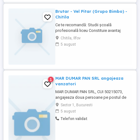
Brutar - Vel Pitar (Grupo Bimbo) -
Chitila
Ce te recomandă: Studii şcoală
profesională liceu Constituie avantaj
absolvirea unui profil tehnic sau profil din
Chitila, Ilfov
industria alimentară Calificare de brutar
5 august
Experien ă minim 1 an pe o poziţie de
operator în producţie Rezisten ă la efort
fizic - nivel mediu, abilitatea de a lucra în
echipă Disponibilitate ...
MAR DUMAR PAN SRL angajeaza
1
vanzatori
MAR DUMAR PAN SRL, CUI 50215073,
angajeaza doua persoane pe postul de
vanzator. Interviul va fi in Bucuresti, Sector
Sector 1, Bucuresti
1, str. Garii de Nord, nr. 2,, in data de 06
5 august
august 2026, ora 08:00.
Telefon validat