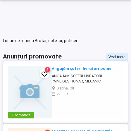
Locuri de munca Brutar, cofetar, patiser
Anunțuri promovate
Vezi toate
Angajăm șoferi livratori paine
2
ANGAJAM ȘOFERI LIVRATORI
PAINE,GESTIONAR, MECANIC
AUTO,ELECTRICIAN,MUNCITORI
Slatina, Olt
27 iulie
Promovat