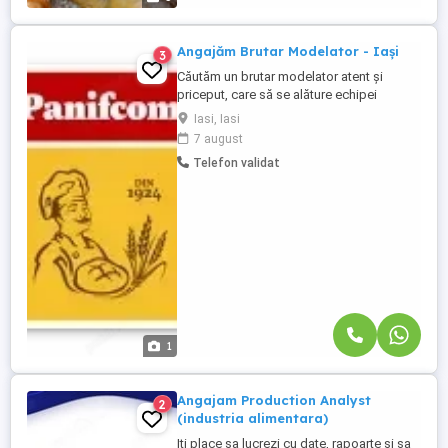
Angajăm Brutar Modelator - Iași
3
Căutăm un brutar modelator atent și
priceput, care să se alăture echipei
noastre din secția de producție! Dacă ai
Iasi, Iasi
experiență în modelarea aluatului, ești
7 august
îndemânatic, organizat și pasionat de
Telefon validat
produsele de panificație bine făcute, vrem
să te cunoaștem! Ce te recomandă? Studii
minim 10 clase, școală ...
1
Angajam Production Analyst
2
(industria alimentara)
Iti place sa lucrezi cu date, rapoarte si sa