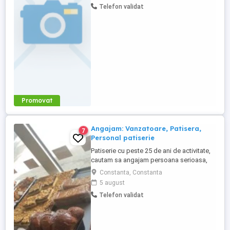
Telefon validat
Promovat
Angajam: Vanzatoare, Patisera,
7
Personal patiserie
Patiserie cu peste 25 de ani de activitate,
cautam sa angajam persoana serioasa,
amabila,care sa ne ajute in activitatea de
Constanta, Constanta
vanzare (cu posibilitatea de calificare in
5 august
activitatea de productie) -Oferim contract
Telefon validat
de munca pe o perioada nedeterminata -
Salariu atractiv platit la timp -Mediu de
lucru stabil -Instruire ...