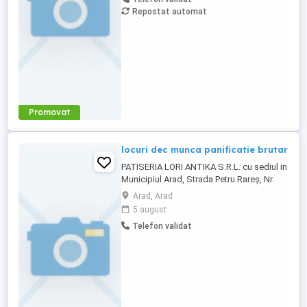
bine facuta. Punem pret pe produse
Repostat automat
autentice realizate cu grija si
profesionalism.
Promovat
locuri dec munca panificatie brutar
PATISERIA LORI ANTIKA S.R.L. cu sediul in
Municipiul Arad, Strada Petru Rareş, Nr.
32A, Judeţul Arad, avand numarul de
Arad, Arad
inmatriculare la ORC J2 1674 2021, CUI
5 august
44933265 angajaza brutar cv se depune la
Telefon validat
sediul societatii