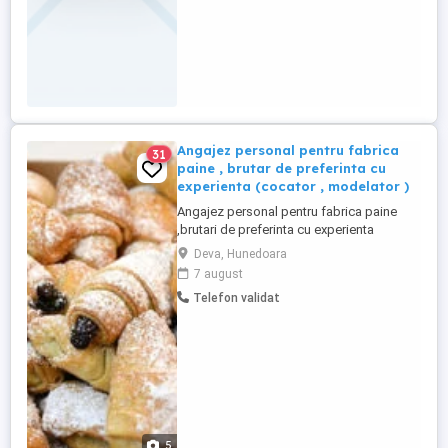
Angajez personal pentru fabrica
31
paine , brutar de preferinta cu
experienta (cocator , modelator )
Angajez personal pentru fabrica paine
,brutari de preferinta cu experienta
(barbati ptr cuptor , modelatori femei sau
Deva, Hunedoara
barbati ) cit si personal necalificat .
7 august
Conditii salariale bune si alte beneficii . Se
Telefon validat
cere Seriozitate si constiintiozitate .
5