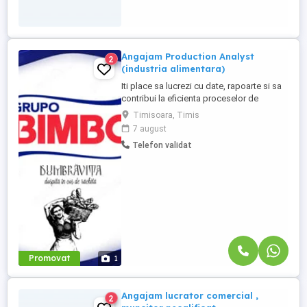
Angajam Production Analyst
2
(industria alimentara)
Iti place sa lucrezi cu date, rapoarte si sa
contribui la eficienta proceselor de
productie? Te invitam sa te alaturi echipei
Timisoara, Timis
noastre in rolul de Production Analyst,
7 august
unde vei avea un rol important in
Telefon validat
monitorizarea si analizarea activitatilor de
productie. Responsabilitatile tale:
Verificarea si analiza ...
Promovat
1
Angajam lucrator comercial ,
2