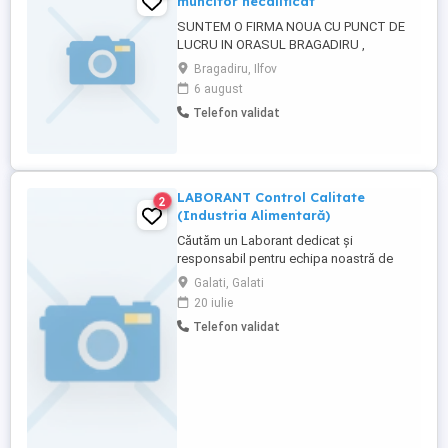
muncitor necalificat
SUNTEM O FIRMA NOUA CU PUNCT DE
LUCRU IN ORASUL BRAGADIRU ,
JUDETUL ILFOV. ANGAJAM LUCRATORI
Bragadiru, Ilfov
COMERCIALI ( CASIERI) Pentru mai multe
6 august
detalii ne puteti contacta la numarul
Telefon validat
LABORANT Control Calitate
2
(Industria Alimentară)
Căutăm un Laborant dedicat și
responsabil pentru echipa noastră de
control al calității din industria alimentară.
Galati, Galati
Conditii: Absolvent de liceu sau studii
20 iulie
superioare. Cunoștințe de HACCP, ISO și
Telefon validat
trasabilitate. Capacitatea de a efectua
analize fizico-chimice și microbiologice
pe materii prime și produse ...