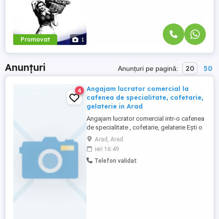
Promovat
1
Anunțuri
20
50
Anunțuri pe pagină:
Angajam lucrator comercial la
4
cafenea de specialitate, cofetarie,
gelaterie in Arad
Angajam lucrator comercial intr-o cafenea
de specialitate , cofetarie, gelaterie Ești o
persoană sociabilă, atentă și
Arad, Arad
responsabilă? Te așteptăm în echipa
ieri 16:49
noastră tânără și energică! Cerințe:
Telefon validat
Atitudine pozitivă și dorința de a lucra cu
oamenii Seriozitate și punctualitate
Atenție la detalii și spirit ...