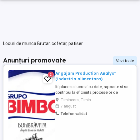
Locuri de munca Brutar, cofetar, patiser
Anunțuri promovate
Vezi toate
Angajam Production Analyst
2
(industria alimentara)
Iti place sa lucrezi cu date, rapoarte si sa
contribui la eficienta proceselor de
productie? Te invitam sa te alaturi echipei
Timisoara, Timis
noastre in rolul de Production Analyst,
7 august
unde vei avea un rol important in
Telefon validat
monitorizarea si analizarea activitatilor de
productie. Responsabilitatile tale:
Verificarea si analiza ...