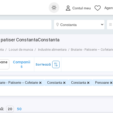
ane
Companii
Sortează
Agenț
Contul meu
5
r, patiser ConstantaConstanta
nta
Locuri de munca
Industrie alimentara
Brutarie - Patiserie – Cofetari
oane
Companii
Sortează
5
arie - Patiserie – Cofetarie
Constanta
Constanta
Persoane
nă:
20
50