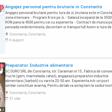
Angajez personal pentru brutarie in Constanta
13
Angajez personal brutarie pentru tura de zi, brutaria este in Const
zona interioare. - Program 8 ore pe zi. - Salariul incepand de la 3500
RON pana la 4500 pentru cei cu experienta. - Contract de munca p
perioada nedeterminata, decontam si transportul! Avem si tura de
noapte pentru cei interesati. Mai ...
Constanta, Constanta
6 august
Preparator Industrie alimentara
5
SC DURO SRL din Constanta, str. Caraiman nr.15 , Fabrica de conse
fructe (gem, marmelada, rahat), angajeaza preparatori industria
alimentara ( barbati) cu varsta 25-50 ani . Experienta intr-un post
similar constituie avantaj. Pentru detalii va asteptam la sediul nos
din Constanta str. Caraiman ...
Constanta, Constanta
31 iulie
2