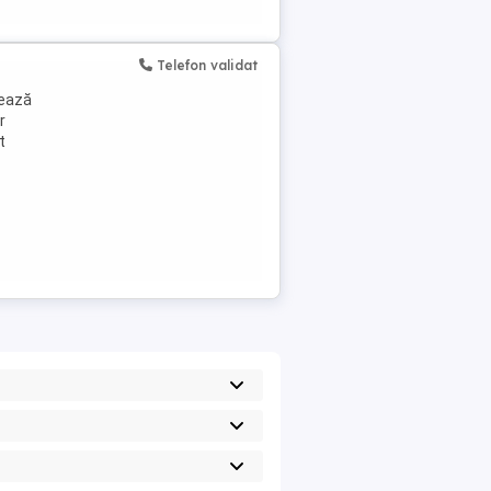
Telefon validat
jează
r
t