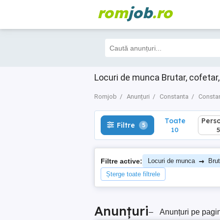
rom
job
.ro
Toate
Perso
Filtre
5
10
5
Locuri de munca Brutar, cofeta
Romjob
Anunțuri
Constanta
Consta
Toate
Pers
Filtre
5
10
5
→
Filtre active:
Locuri de munca
Brut
Șterge toate filtrele
Anunțuri
–
Anunțuri pe pagi