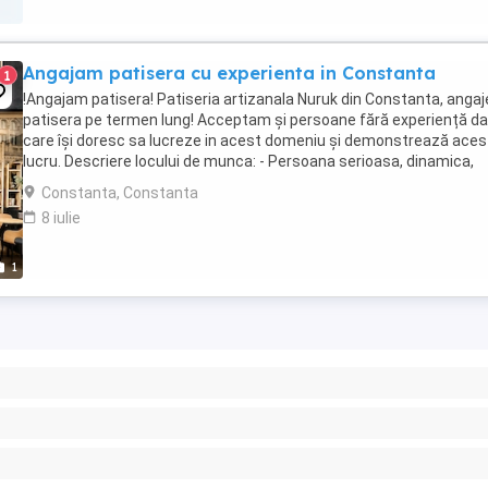
Angajam patisera cu experienta in Constanta
1
!Angajam patisera! Patiseria artizanala Nuruk din Constanta, anga
patisera pe termen lung! Acceptam și persoane fără experiență da
care își doresc sa lucreze in acest domeniu și demonstrează aces
lucru. Descriere locului de munca: - Persoana serioasa, dinamica,
atenta la detalii - Prepararea ...
Constanta, Constanta
8 iulie
1