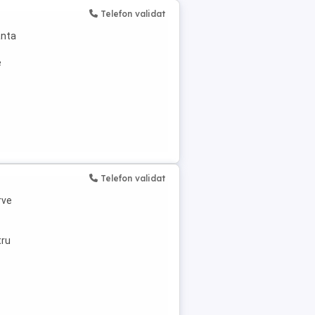
Telefon validat
anta
e
Telefon validat
rve
tru