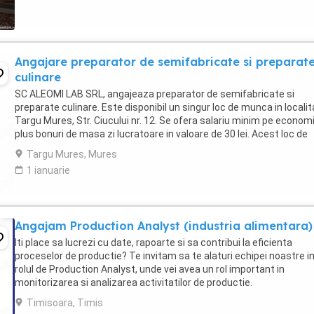
Angajare preparator de semifabricate si preparat
culinare
SC ALEOMI LAB SRL, angajeaza preparator de semifabricate si
preparate culinare. Este disponibil un singur loc de munca in locali
Targu Mures, Str. Ciucului nr. 12. Se ofera salariu minim pe econom
plus bonuri de masa zi lucratoare in valoare de 30 lei. Acest loc de
munca este pentru persoane din ...
Targu Mures, Mures
1 ianuarie
Angajam Production Analyst (industria alimentara)
Iti place sa lucrezi cu date, rapoarte si sa contribui la eficienta
proceselor de productie? Te invitam sa te alaturi echipei noastre i
rolul de Production Analyst, unde vei avea un rol important in
monitorizarea si analizarea activitatilor de productie.
Responsabilitatile tale: Verificarea si analiza ...
Timisoara, Timis