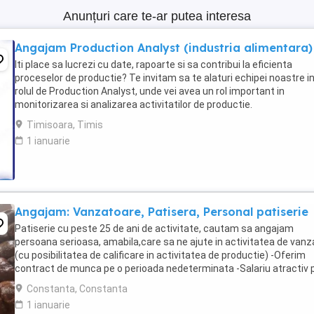
Anunțuri care te-ar putea interesa
Angajam Production Analyst (industria alimentara)
Iti place sa lucrezi cu date, rapoarte si sa contribui la eficienta
proceselor de productie? Te invitam sa te alaturi echipei noastre i
rolul de Production Analyst, unde vei avea un rol important in
monitorizarea si analizarea activitatilor de productie.
Responsabilitatile tale: Verificarea si analiza ...
Timisoara, Timis
1 ianuarie
Angajam: Vanzatoare, Patisera, Personal patiserie
Patiserie cu peste 25 de ani de activitate, cautam sa angajam
persoana serioasa, amabila,care sa ne ajute in activitatea de vanz
(cu posibilitatea de calificare in activitatea de productie) -Oferim
contract de munca pe o perioada nedeterminata -Salariu atractiv p
la timp -Mediu de lucru stabil -Instruire ...
Constanta, Constanta
1 ianuarie