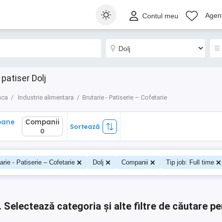
ane
Companii
Sortează
Agenț
Contul meu
0
patiser Dolj
nca
Industrie alimentara
Brutarie - Patiserie – Cofetarie
oane
Companii
Sortează
0
arie - Patiserie – Cofetarie
Dolj
Companii
Tip job: Full time
.
Selectează categoria și alte filtre de căutare pe