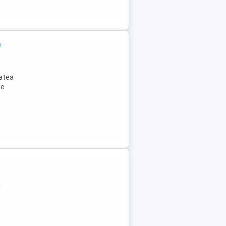
e
tatea
ie
n