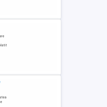
are
latit
e
tatea
ie