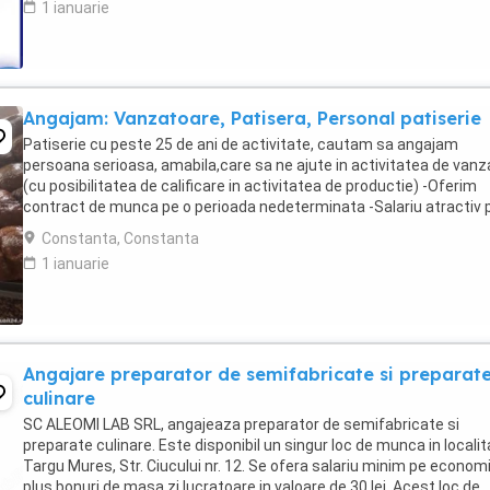
1 ianuarie
Angajam: Vanzatoare, Patisera, Personal patiserie
Patiserie cu peste 25 de ani de activitate, cautam sa angajam
persoana serioasa, amabila,care sa ne ajute in activitatea de vanz
(cu posibilitatea de calificare in activitatea de productie) -Oferim
contract de munca pe o perioada nedeterminata -Salariu atractiv p
la timp -Mediu de lucru stabil -Instruire ...
Constanta, Constanta
1 ianuarie
Angajare preparator de semifabricate si preparat
culinare
SC ALEOMI LAB SRL, angajeaza preparator de semifabricate si
preparate culinare. Este disponibil un singur loc de munca in locali
Targu Mures, Str. Ciucului nr. 12. Se ofera salariu minim pe econom
plus bonuri de masa zi lucratoare in valoare de 30 lei. Acest loc de