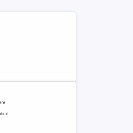
n
are
latit