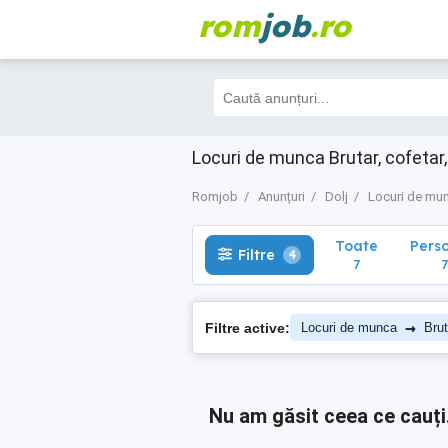
rom
job
.ro
Toate
Perso
Filtre
4
7
7
Locuri de munca Brutar, cofetar, 
Romjob
Anunțuri
Dolj
Locuri de mu
Toate
Pers
Filtre
4
7
7
→
Filtre active:
Locuri de munca
Brut
Nu am găsit ceea ce cauți