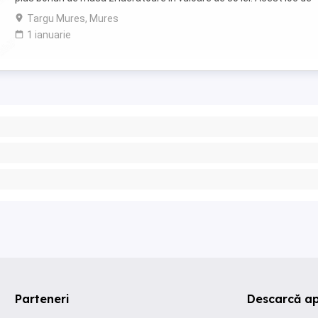
munca este pentru persoane din ...
Targu Mures, Mures
1 ianuarie
Parteneri
Descarcă ap