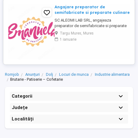
Angajare preparator de
semifabricate si preparate culinare
SC ALEOMI LAB SRL, angajeaza
preparator de semifabricate si preparate
culinare. Este disponibil un singur loc de
Targu Mures, Mures
munca in localitatea Targu Mures, Str.
1 ianuarie
Ciucului nr. 12. Se ofera salariu minim pe
economie plus bonuri de masa zi
lucratoare in valoare de 30 lei. Acest loc
de munca este pentru persoane din ...
Romjob
Anunțuri
Dolj
Locuri de munca
Industrie alimentara
Brutarie - Patiserie – Cofetarie
Categorii
Județe
Localități