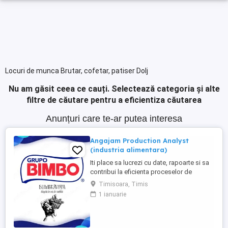
Locuri de munca Brutar, cofetar, patiser Dolj
Nu am găsit ceea ce cauți.
Selectează categoria și alte
filtre de căutare pentru a eficientiza căutarea
Anunțuri care te-ar putea interesa
Angajam Production Analyst
(industria alimentara)
Iti place sa lucrezi cu date, rapoarte si sa
contribui la eficienta proceselor de
productie? Te invitam sa te alaturi echipei
Timisoara, Timis
noastre in rolul de Production Analyst,
1 ianuarie
unde vei avea un rol important in
monitorizarea si analizarea activitatilor de
productie. Responsabilitatile tale:
Verificarea si analiza ...