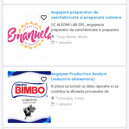
Angajare preparator de
semifabricate si preparate culinare
SC ALEOMI LAB SRL, angajeaza
preparator de semifabricate si preparate
culinare. Este disponibil un singur loc de
Targu Mures, Mures
munca in localitatea Targu Mures, Str.
1 ianuarie
Ciucului nr. 12. Se ofera salariu minim pe
economie plus bonuri de masa zi
lucratoare in valoare de 30 lei. Acest loc
de munca este pentru persoane din ...
Angajam Production Analyst
(industria alimentara)
Iti place sa lucrezi cu date, rapoarte si sa
contribui la eficienta proceselor de
productie? Te invitam sa te alaturi echipei
Timisoara, Timis
noastre in rolul de Production Analyst,
1 ianuarie
unde vei avea un rol important in
monitorizarea si analizarea activitatilor de
productie. Responsabilitatile tale:
Verificarea si analiza ...