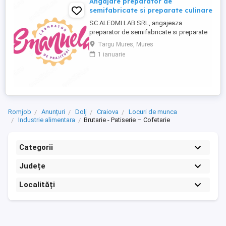
Angajare preparator de
semifabricate si preparate culinare
SC ALEOMI LAB SRL, angajeaza
preparator de semifabricate si preparate
culinare. Este disponibil un singur loc de
Targu Mures, Mures
munca in localitatea Targu Mures, Str.
1 ianuarie
Ciucului nr. 12. Se ofera salariu minim pe
economie plus bonuri de masa zi
lucratoare in valoare de 30 lei. Acest loc
de munca este pentru persoane din ...
Romjob
Anunțuri
Dolj
Craiova
Locuri de munca
Industrie alimentara
Brutarie - Patiserie – Cofetarie
Categorii
Județe
Localități