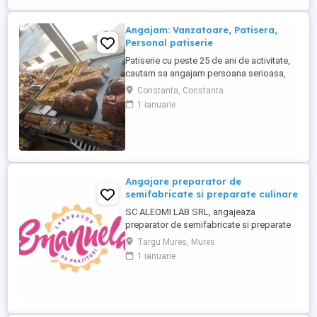
Angajam: Vanzatoare, Patisera,
Personal patiserie
Patiserie cu peste 25 de ani de activitate,
cautam sa angajam persoana serioasa,
amabila,care sa ne ajute in activitatea de
Constanta, Constanta
vanzare (cu posibilitatea de calificare in
1 ianuarie
activitatea de productie) -Oferim contract
de munca pe o perioada nedeterminata -
Salariu atractiv platit la timp -Mediu de
lucru stabil -Instruire ...
Angajare preparator de
semifabricate si preparate culinare
SC ALEOMI LAB SRL, angajeaza
preparator de semifabricate si preparate
culinare. Este disponibil un singur loc de
Targu Mures, Mures
munca in localitatea Targu Mures, Str.
1 ianuarie
Ciucului nr. 12. Se ofera salariu minim pe
economie plus bonuri de masa zi
lucratoare in valoare de 30 lei. Acest loc
de munca este pentru persoane din ...