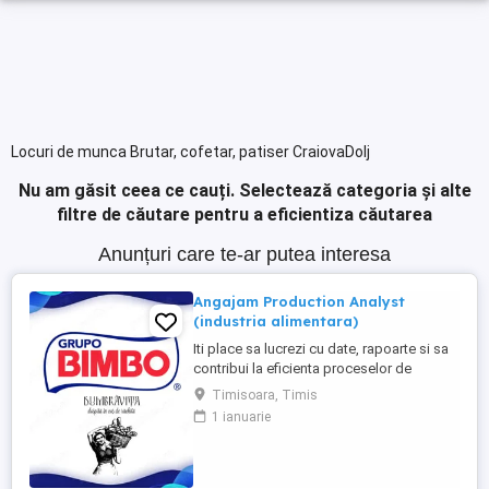
Locuri de munca Brutar, cofetar, patiser CraiovaDolj
Nu am găsit ceea ce cauți.
Selectează categoria și alte
filtre de căutare pentru a eficientiza căutarea
Anunțuri care te-ar putea interesa
Angajam Production Analyst
(industria alimentara)
Iti place sa lucrezi cu date, rapoarte si sa
contribui la eficienta proceselor de
productie? Te invitam sa te alaturi echipei
Timisoara, Timis
noastre in rolul de Production Analyst,
1 ianuarie
unde vei avea un rol important in
monitorizarea si analizarea activitatilor de
productie. Responsabilitatile tale:
Verificarea si analiza ...