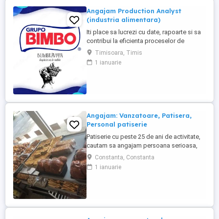
Angajam Production Analyst
(industria alimentara)
Iti place sa lucrezi cu date, rapoarte si sa
contribui la eficienta proceselor de
productie? Te invitam sa te alaturi echipei
Timisoara, Timis
noastre in rolul de Production Analyst,
1 ianuarie
unde vei avea un rol important in
monitorizarea si analizarea activitatilor de
productie. Responsabilitatile tale:
Verificarea si analiza ...
Angajam: Vanzatoare, Patisera,
Personal patiserie
Patiserie cu peste 25 de ani de activitate,
cautam sa angajam persoana serioasa,
amabila,care sa ne ajute in activitatea de
Constanta, Constanta
vanzare (cu posibilitatea de calificare in
1 ianuarie
activitatea de productie) -Oferim contract
de munca pe o perioada nedeterminata -
Salariu atractiv platit la timp -Mediu de
lucru stabil -Instruire ...