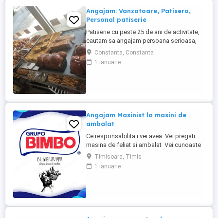
Angajam: Vanzatoare, Patisera,
Personal patiserie
Patiserie cu peste 25 de ani de activitate,
cautam sa angajam persoana serioasa,
amabila,care sa ne ajute in activitatea de
Constanta, Constanta
vanzare (cu posibilitatea de calificare in
1 ianuarie
activitatea de productie) -Oferim contract
de munca pe o perioada nedeterminata -
Salariu atractiv platit la timp -Mediu de
lucru stabil -Instruire ...
Angajam Masinist la masini de
ambalat
Ce responsabilita i vei avea: Vei pregati
masina de feliat si ambalat Vei cunoaste
caracteristicile masinii de feliat si ambalat,
Timisoara, Timis
precum si a spirei de raciere Vei urmari
1 ianuarie
reglajul mecanic al utilajelor Vei
supraveghea procesul de ambalare si
buna functionare a masinilor de ambalat
Vei ...