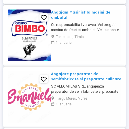
Angajam Masinist la masini de
ambalat
Ce responsabilita i vei avea: Vei pregati
masina de feliat si ambalat Vei cunoaste
caracteristicile masinii de feliat si ambalat,
Timisoara, Timis
precum si a spirei de raciere Vei urmari
1 ianuarie
reglajul mecanic al utilajelor Vei
supraveghea procesul de ambalare si
buna functionare a masinilor de ambalat
Vei ...
Angajare preparator de
semifabricate si preparate culinare
SC ALEOMI LAB SRL, angajeaza
preparator de semifabricate si preparate
culinare. Este disponibil un singur loc de
Targu Mures, Mures
munca in localitatea Targu Mures, Str.
1 ianuarie
Ciucului nr. 12. Se ofera salariu minim pe
economie plus bonuri de masa zi
lucratoare in valoare de 30 lei. Acest loc
de munca este pentru persoane din ...