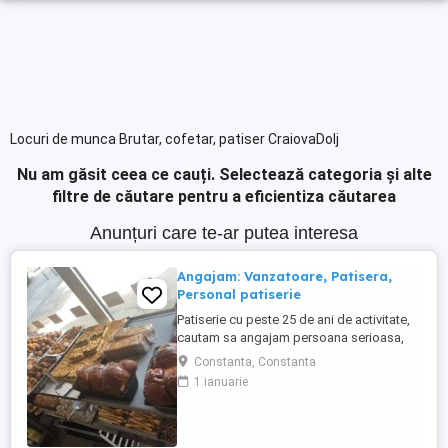
Locuri de munca Brutar, cofetar, patiser CraiovaDolj
Nu am găsit ceea ce cauți.
Selectează categoria și alte
filtre de căutare pentru a eficientiza căutarea
Anunțuri care te-ar putea interesa
Angajam: Vanzatoare, Patisera,
Personal patiserie
Patiserie cu peste 25 de ani de activitate,
cautam sa angajam persoana serioasa,
amabila,care sa ne ajute in activitatea de
Constanta, Constanta
vanzare (cu posibilitatea de calificare in
1 ianuarie
activitatea de productie) -Oferim contract
de munca pe o perioada nedeterminata -
Salariu atractiv platit la timp -Mediu de
lucru stabil -Instruire ...