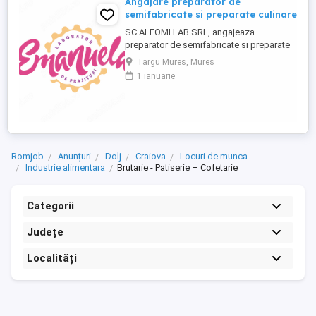
Angajare preparator de
semifabricate si preparate culinare
SC ALEOMI LAB SRL, angajeaza
preparator de semifabricate si preparate
culinare. Este disponibil un singur loc de
Targu Mures, Mures
munca in localitatea Targu Mures, Str.
1 ianuarie
Ciucului nr. 12. Se ofera salariu minim pe
economie plus bonuri de masa zi
lucratoare in valoare de 30 lei. Acest loc
de munca este pentru persoane din ...
Romjob
Anunțuri
Dolj
Craiova
Locuri de munca
Industrie alimentara
Brutarie - Patiserie – Cofetarie
Categorii
Județe
Localități