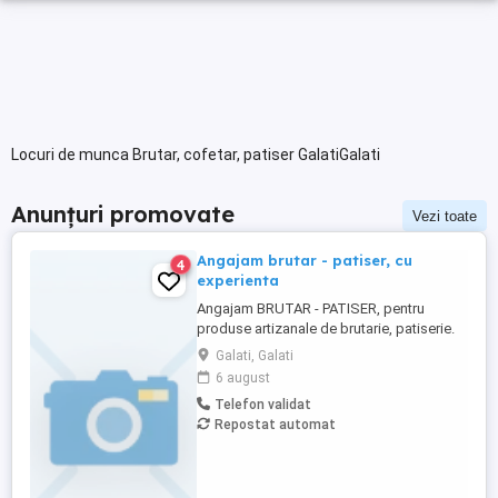
Locuri de munca Brutar, cofetar, patiser GalatiGalati
Anunțuri promovate
Vezi toate
Angajam brutar - patiser, cu
4
experienta
Angajam BRUTAR - PATISER, pentru
produse artizanale de brutarie, patiserie.
Cautam persoane cu experienta. Ne dorim
Galati, Galati
persoane serioase, atente la detalii, cu
6 august
respect pentru igiena, calitate si meseria
Telefon validat
bine facuta. Punem pret pe produse
Repostat automat
autentice realizate cu grija si
profesionalism.