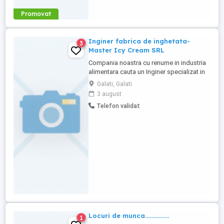
Promovat
Inginer fabrica de inghetata-
3
Master Icy Cream SRL
Compania noastra cu renume in industria
alimentara cauta un Inginer specializat in
productia de inghetata pentru a se alatura
Galati, Galati
echipei noastre din fabrica. Daca esti
3 august
pasionat de procesele de productie,
Telefon validat
inovatie si calitate, aceasta pozitie ar
putea fi potrivita pentru tine.
Responsabilitati principale: Supervizarea
...
Locuri de munca................
1