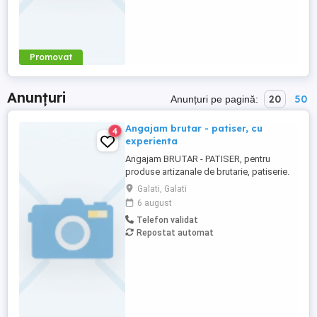
Promovat
Anunțuri
20
50
Anunțuri pe pagină:
Angajam brutar - patiser, cu
4
experienta
Angajam BRUTAR - PATISER, pentru
produse artizanale de brutarie, patiserie.
Cautam persoane cu experienta. Ne dorim
Galati, Galati
persoane serioase, atente la detalii, cu
6 august
respect pentru igiena, calitate si meseria
Telefon validat
bine facuta. Punem pret pe produse
Repostat automat
autentice realizate cu grija si
profesionalism.