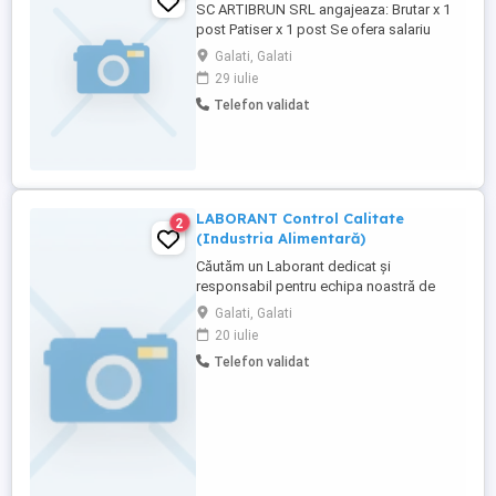
SC ARTIBRUN SRL angajeaza: Brutar x 1
post Patiser x 1 post Se ofera salariu
atractiv, cazare. Pentru relatii suplimentare,
Galati, Galati
va rugam sa ne contactati la numarul de
29 iulie
telefon
Telefon validat
LABORANT Control Calitate
2
(Industria Alimentară)
Căutăm un Laborant dedicat și
responsabil pentru echipa noastră de
control al calității din industria alimentară.
Galati, Galati
Conditii: Absolvent de liceu sau studii
20 iulie
superioare. Cunoștințe de HACCP, ISO și
Telefon validat
trasabilitate. Capacitatea de a efectua
analize fizico-chimice și microbiologice
pe materii prime și produse ...