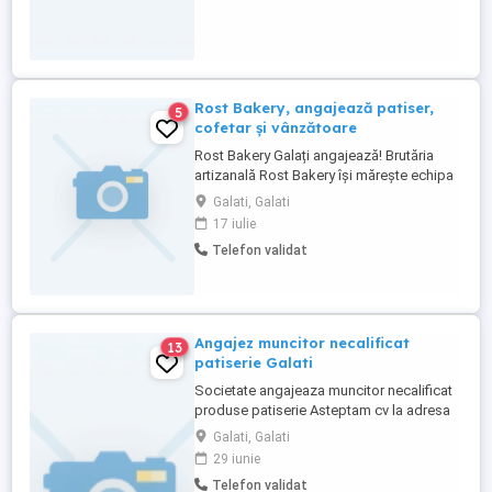
Rost Bakery, angajează patiser,
5
cofetar și vânzătoare
Rost Bakery Galați angajează! Brutăria
artizanală Rost Bakery își mărește echipa
și caută colegi pasionați pentru
Galati, Galati
următoarele posturi: Patiser Cofetar
17 iulie
Vânzătoare pentru patiserie Acceptăm
Telefon validat
candidați cu sau fără experiență. Dacă ești
serios, dornic să înveți și îți place să
lucrezi într-un mediu curat ...
Angajez muncitor necalificat
13
patiserie Galati
Societate angajeaza muncitor necalificat
produse patiserie Asteptam cv la adresa
de e-mail : Relatii la numarul de telefon :
Galati, Galati
29 iunie
Telefon validat