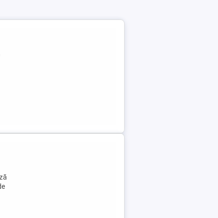
n
ază
de