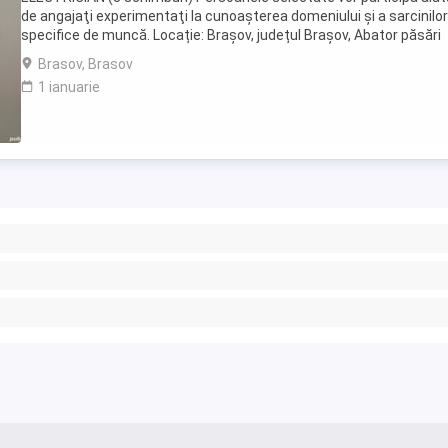
de angajaţi experimentaţi la cunoaşterea domeniului şi a sarcinilor
specifice de muncă. Locație: Brașov, județul Brașov, Abator păsări
Brașov Cerințe: - certficat de ...
Brasov, Brasov
1 ianuarie