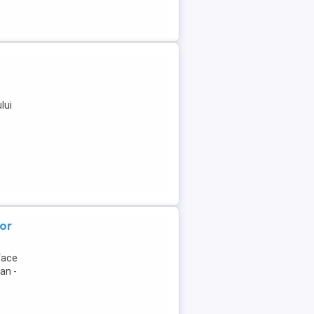
lui
tor
face
an -