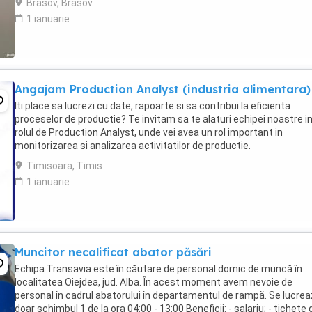
Brasov, Brasov
1 ianuarie
Angajam Production Analyst (industria alimentara)
Iti place sa lucrezi cu date, rapoarte si sa contribui la eficienta
proceselor de productie? Te invitam sa te alaturi echipei noastre i
rolul de Production Analyst, unde vei avea un rol important in
monitorizarea si analizarea activitatilor de productie.
Responsabilitatile tale: Verificarea si analiza ...
Timisoara, Timis
1 ianuarie
Muncitor necalificat abator păsări
Echipa Transavia este în căutare de personal dornic de muncă în
localitatea Oiejdea, jud. Alba. În acest moment avem nevoie de
personal în cadrul abatorului în departamentul de rampă. Se lucre
doar schimbul 1 de la ora 04:00 - 13:00 Beneficii: - salariu; - tichete 