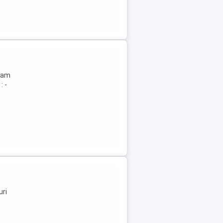
ajam
: -
uri