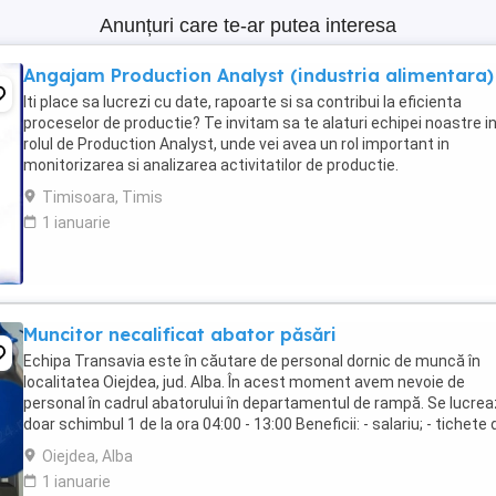
Anunțuri care te-ar putea interesa
Angajam Production Analyst (industria alimentara)
Iti place sa lucrezi cu date, rapoarte si sa contribui la eficienta
proceselor de productie? Te invitam sa te alaturi echipei noastre i
rolul de Production Analyst, unde vei avea un rol important in
monitorizarea si analizarea activitatilor de productie.
Responsabilitatile tale: Verificarea si analiza ...
Timisoara, Timis
1 ianuarie
Muncitor necalificat abator păsări
Echipa Transavia este în căutare de personal dornic de muncă în
localitatea Oiejdea, jud. Alba. În acest moment avem nevoie de
personal în cadrul abatorului în departamentul de rampă. Se lucre
doar schimbul 1 de la ora 04:00 - 13:00 Beneficii: - salariu; - tichete 
masă în valoare de 45 lei ...
Oiejdea, Alba
1 ianuarie