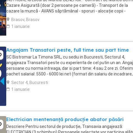
Cazare Asigurată (doar 2 persoane pe cameră) - Transport de la
cazare la muncă - AVANS săptămânal - sporuri - alocație copii -
Asigurare Medicală - Concediu Plătit Se ...
Brasov, Brasov
1 ianuarie
Angajam Transatori peste, full time sau part time
SC Bistromar La Timona SRL, cu sediu in Bucuresti, Sectorul 4,
angajeaza Transatori peste cu experienta de cel putin un an. Ang
persoane cu norma intreaga, dar si part time: 4 sau 2 ore zi. Oferim 
pachet salarial: 5500 - 6000 lei net (format din salariu de incadrare,
tichete de masa (30 ...
Sector 4, Bucuresti
1 ianuarie
Electrician mentenanță producție abator păsări
Descriere Pentru sectorul de producție, Transavia angajează:
ELECTRICIAN (3 schimburi) Persoanele selectate vor participa alăt