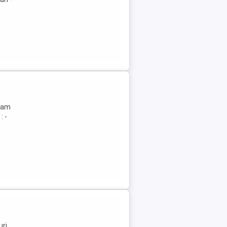
ajam
: -
uri