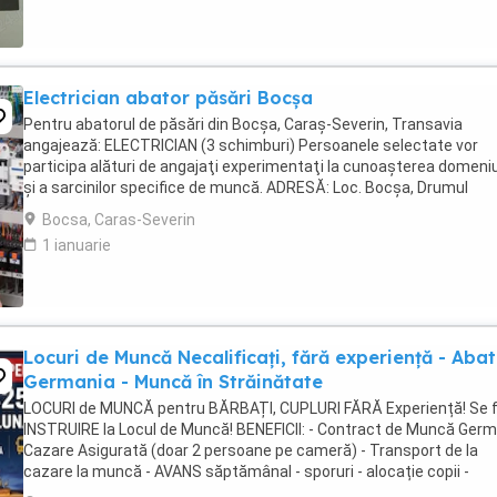
Electrician abator păsări Bocșa
Pentru abatorul de păsări din Bocșa, Caraș-Severin, Transavia
angajează: ELECTRICIAN (3 schimburi) Persoanele selectate vor
participa alături de angajaţi experimentaţi la cunoaşterea domeniu
şi a sarcinilor specifice de muncă. ADRESĂ: Loc. Bocșa, Drumul
Binișului, Nr. 10, Județ Caraș-Severin Cerințe: - ...
Bocsa, Caras-Severin
1 ianuarie
Locuri de Muncă Necalificați, fără experiență - Aba
Germania - Muncă în Străinătate
LOCURI de MUNCĂ pentru BĂRBAȚI, CUPLURI FĂRĂ Experiență! Se 
INSTRUIRE la Locul de Muncă! BENEFICII: - Contract de Muncă Germ
Cazare Asigurată (doar 2 persoane pe cameră) - Transport de la
cazare la muncă - AVANS săptămânal - sporuri - alocație copii -
Asigurare Medicală - Concediu Plătit Se ...