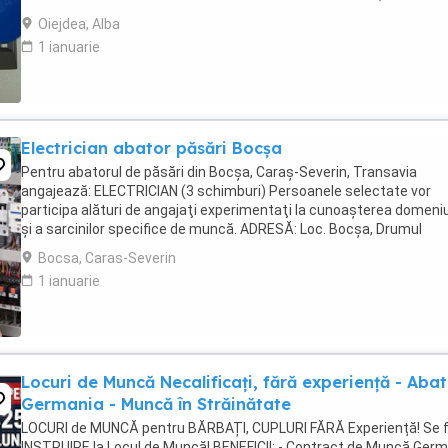
masă în valoare de 45 lei ...
Oiejdea, Alba
1 ianuarie
Electrician abator păsări Bocșa
Pentru abatorul de păsări din Bocșa, Caraș-Severin, Transavia
angajează: ELECTRICIAN (3 schimburi) Persoanele selectate vor
participa alături de angajaţi experimentaţi la cunoaşterea domeniu
şi a sarcinilor specifice de muncă. ADRESĂ: Loc. Bocșa, Drumul
Binișului, Nr. 10, Județ Caraș-Severin Cerințe: - ...
Bocsa, Caras-Severin
1 ianuarie
Locuri de Muncă Necalificați, fără experiență - Aba
Germania - Muncă în Străinătate
LOCURI de MUNCĂ pentru BĂRBAȚI, CUPLURI FĂRĂ Experiență! Se 
INSTRUIRE la Locul de Muncă! BENEFICII: - Contract de Muncă Germ