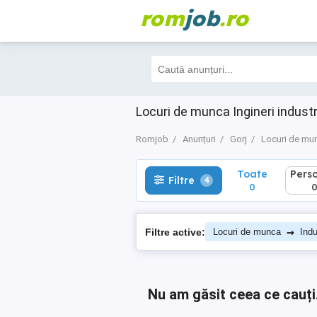
rom
job
.ro
Toate
Perso
Filtre
4
0
0
Locuri de munca Ingineri industr
Romjob
Anunțuri
Gorj
Locuri de mu
Toate
Pers
Filtre
4
0
→
Filtre active:
Locuri de munca
Indu
Nu am găsit ceea ce cauți