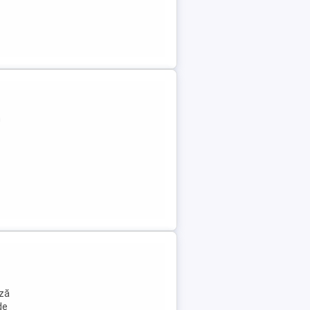
n
ază
de