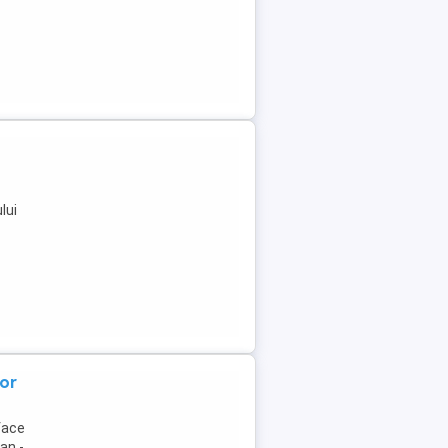
lui
tor
face
an -