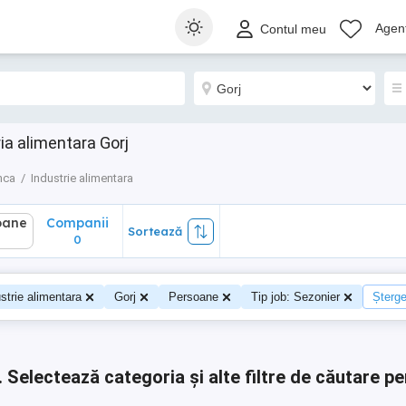
ane
Companii
Sortează
Agenț
Contul meu
0
ia alimentara Gorj
nca
Industrie alimentara
oane
Companii
Sortează
0
0
strie alimentara
Gorj
Persoane
Tip job: Sezonier
Șterge 
.
Selectează categoria și alte filtre de căutare pe