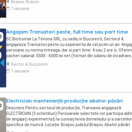
Brasov, Brasov
1 ianuarie
Angajam Transatori peste, full time sau part time
SC Bistromar La Timona SRL, cu sediu in Bucuresti, Sectorul 4,
angajeaza Transatori peste cu experienta de cel putin un an. Ang
persoane cu norma intreaga, dar si part time: 4 sau 2 ore zi. Oferim 
pachet salarial: 5500 - 6000 lei net (format din salariu de incadrare,
tichete de masa (30 ...
Sector 4, Bucuresti
1 ianuarie
Electrician mentenanță producție abator păsări
Descriere Pentru sectorul de producție, Transavia angajează:
ELECTRICIAN (3 schimburi) Persoanele selectate vor participa alăt
de angajaţi experimentaţi la cunoaşterea domeniului şi a sarcinilor
specifice de muncă. Locație: Brașov, județul Brașov, Abator păsări
Brașov Cerințe: - certficat de ...