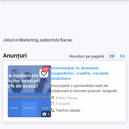
Joburi in Marketing, publicitate Bacau
Anunțuri
20
50
Anunțuri pe pagină:
Intermediar în domeniul
19
asigurărilor, credite, vacanțe,
imobiliare
Descoperă o oportunitate reală de
colaborare în domenii precum: Asigurări
Credite Imobiliare Pensii private Turism
Bacau, Bacau
Lucrezi part-time sau full-time, în funcție
3 august
de timpul tău Fără experiență? Beneficiezi
Telefon validat
de training gratuit și suport constant
1
Activitate independentă, comisioane
motivante, ...