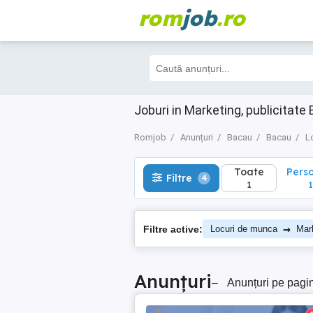
rom
job
.ro
Toate
Perso
Filtre
4
1
1
Joburi in Marketing, publicitat
Romjob
Anunțuri
Bacau
Bacau
L
Toate
Pers
Filtre
4
1
1
→
Filtre active:
Locuri de munca
Mark
Anunțuri
–
Anunțuri pe pagi