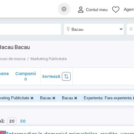
ane
Companii
Sortează
Agenț
Contul meu
0
e Bacau Bacau
ocuri de munca
Marketing Publicitate
oane
Companii
Sortează
0
eting Publicitate
Bacau
Bacau
Experienta: Fara experienta
nă:
20
50