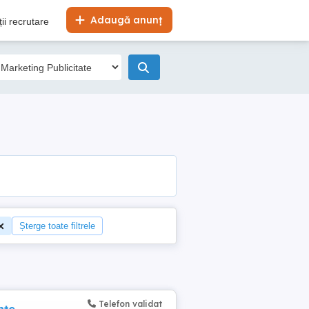
Adaugă anunț
ii recrutare
Șterge toate filtrele
Telefon validat