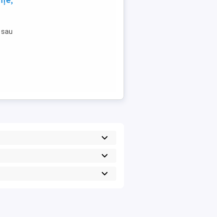
nțe,
e sau