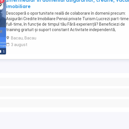
Intermediar în domeniul asigurărilor, credite, vaca
19
imobiliare
Descoperă o oportunitate reală de colaborare în domenii precum:
Asigurări Credite Imobiliare Pensii private Turism Lucrezi part-tim
full-time, în funcție de timpul tău Fără experiență? Beneficiezi de
training gratuit și suport constant Activitate independentă,
comisioane motivante, ...
Bacau, Bacau
3 august
1