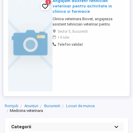
Angajam asistent tehnician
1
veterinar pentru activitate in
clinica si farmacie
Clinica veterinara Biovet, angajeaza
asistent tehnician veterinar pentru
activitate in clinica si farmacie. Detaliile
Sector 5, Bucuresti
pachetului salarial se discuta la interviu.
14 iulie
Persoanele interesate sunt rugate sa
Telefon validat
trimita CV la adresa din anunt sau pe nr de
whatsapp .
Romjob
Anunțuri
Bucuresti
Locuri de munca
Medicina veterinara
Categorii