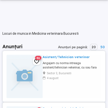
Locuri de munca in Medicina veterinara Bucuresti
Anunțuri
20
50
Anunțuri pe pagină:
Asistent/Tehnician veterinar
46
Angajam cu norma intreaga
asistent/tehnician veterinar, cu sau fara
experienta. Salariu negociabil, in functie
Sector 3, Bucuresti
de performante. Candidatul ideal: iubitor
4 august
de animale, rezistent la stres, cu dorinta
de invatare si perfectionare. Pentru detalii
va rugam sa trimiteti CV la la adresa de
mail sau sunati la ...