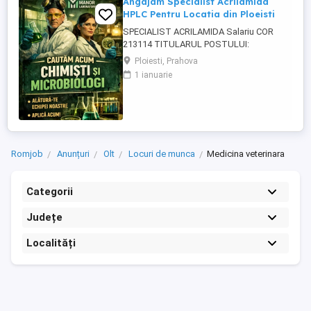
Angajam Specialist Acrilamida
HPLC Pentru Locatia din Ploeisti
SPECIALIST ACRILAMIDA Salariu COR
213114 TITULARUL POSTULUI:
_______________________________________
Ploiesti, Prahova
COMPARTIMENTUL: Laboratorul MANOR
1 ianuarie
LABORATORY CENTER SRL, punct de
lucru Strada Paltinului, Nr.41 A, Ploiesti,
Jud.Prahova CERINTELE POSTULUI:
Studii necesare : Studii liceale sau
postliceale absolvite ...
Romjob
Anunțuri
Olt
Locuri de munca
Medicina veterinara
Categorii
Județe
Localități