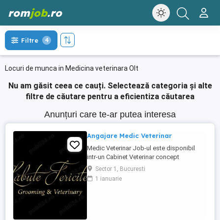
rom
job
.ro
Filtre
4
Locuri de munca in Medicina veterinara Olt
Nu am găsit ceea ce cauți.
Selectează categoria și alte
filtre de căutare pentru a eficientiza căutarea
Anunțuri care te-ar putea interesa
Angajare Medic Veterinar
Medic Veterinar Job-ul este disponibil
intr-un Cabinet Veterinar concept
Boutique, situat in zona de Nord a
Sector 1, Bucuresti
Bucurestiului, avand clientii proprii. Daca
1 ianuarie
esti un medic veterinar pasionat de ceea
ce faci si iti doresti sa te dezvolti pe plan
profesional, te asteptam in echipa Labute
Fericite. Poti fi si ...