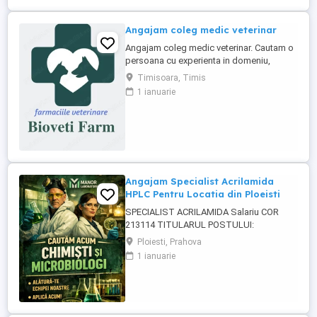
Angajam coleg medic veterinar
Angajam coleg medic veterinar. Cautam o
persoana cu experienta in domeniu,
serioasa, dinamica, pasionata de
Timisoara, Timis
domeniu, cu spirit de echipa. Orientare
1 ianuarie
către client Bune abilități de comunicare
Drept de liberă practică a medicinei
veterinare în România; O bună gestionare
a timpului Abilitatea de a ...
Angajam Specialist Acrilamida
HPLC Pentru Locatia din Ploeisti
SPECIALIST ACRILAMIDA Salariu COR
213114 TITULARUL POSTULUI:
_______________________________________
Ploiesti, Prahova
COMPARTIMENTUL: Laboratorul MANOR
1 ianuarie
LABORATORY CENTER SRL, punct de
lucru Strada Paltinului, Nr.41 A, Ploiesti,
Jud.Prahova CERINTELE POSTULUI:
Studii necesare : Studii liceale sau
postliceale absolvite ...