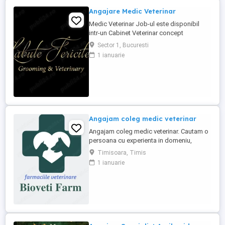
Angajare Medic Veterinar
Medic Veterinar Job-ul este disponibil
intr-un Cabinet Veterinar concept
Boutique, situat in zona de Nord a
Sector 1, Bucuresti
Bucurestiului, avand clientii proprii. Daca
1 ianuarie
esti un medic veterinar pasionat de ceea
ce faci si iti doresti sa te dezvolti pe plan
profesional, te asteptam in echipa Labute
Fericite. Poti fi si ...
Angajam coleg medic veterinar
Angajam coleg medic veterinar. Cautam o
persoana cu experienta in domeniu,
serioasa, dinamica, pasionata de
Timisoara, Timis
domeniu, cu spirit de echipa. Orientare
1 ianuarie
către client Bune abilități de comunicare
Drept de liberă practică a medicinei
veterinare în România; O bună gestionare
a timpului Abilitatea de a ...