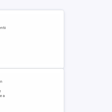
ntii
in
e
e a