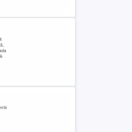
a
I:
L:
ada
ii
ntii