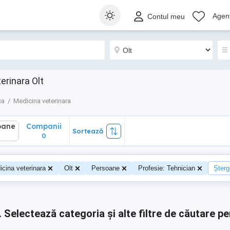
ane
Companii
Sortează
Agenț
Contul meu
0
erinara Olt
ca
Medicina veterinara
oane
Companii
Sortează
0
0
cina veterinara
Olt
Persoane
Profesie: Tehnician
Șterge
.
Selectează categoria și alte filtre de căutare pe