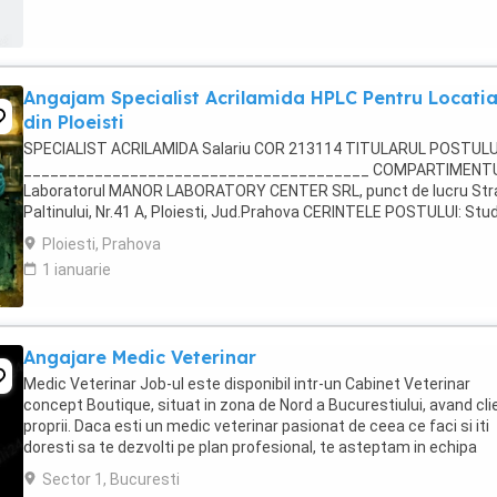
Angajam Specialist Acrilamida HPLC Pentru Locati
din Ploeisti
SPECIALIST ACRILAMIDA Salariu COR 213114 TITULARUL POSTULU
_______________________________________ COMPARTIMENTU
Laboratorul MANOR LABORATORY CENTER SRL, punct de lucru Str
Paltinului, Nr.41 A, Ploiesti, Jud.Prahova CERINTELE POSTULUI: Stud
necesare : Studii liceale sau postliceale absolvite ...
Ploiesti, Prahova
1 ianuarie
Angajare Medic Veterinar
Medic Veterinar Job-ul este disponibil intr-un Cabinet Veterinar
concept Boutique, situat in zona de Nord a Bucurestiului, avand clie
proprii. Daca esti un medic veterinar pasionat de ceea ce faci si iti
doresti sa te dezvolti pe plan profesional, te asteptam in echipa
Labute Fericite. Poti fi si ...
Sector 1, Bucuresti