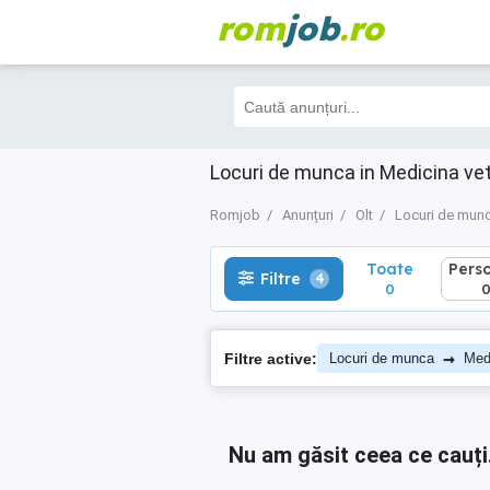
rom
job
.ro
Toate
Perso
Filtre
4
0
0
Locuri de munca in Medicina vet
Romjob
Anunțuri
Olt
Locuri de mun
Toate
Pers
Filtre
4
0
→
Filtre active:
Locuri de munca
Medi
Nu am găsit ceea ce cauți