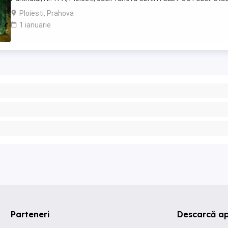
necesare : Studii liceale sau postliceale absolvite ...
Ploiesti, Prahova
1 ianuarie
Parteneri
Descarcă ap