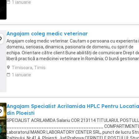
1 ianuarie
Angajam coleg medic veterinar
Angajam coleg medic veterinar. Cautam o persoana cu experienta 
domeniu, serioasa, dinamica, pasionata de domeniu, cu spirit de
echipa. Orientare către client Bune abilități de comunicare Drept d
liberă practică a medicinei veterinare în România; O bună gestionar
timpului Abilitatea de a ...
Timisoara, Timis
1 ianuarie
Angajam Specialist Acrilamida HPLC Pentru Locati
din Ploeisti
SPECIALIST ACRILAMIDA Salariu COR 213114 TITULARUL POSTULU
_______________________________________ COMPARTIMENTU
Laboratorul MANOR LABORATORY CENTER SRL, punct de lucru Str
Paltinului, Nr.41 A, Ploiesti, Jud.Prahova CERINTELE POSTULUI: Stud