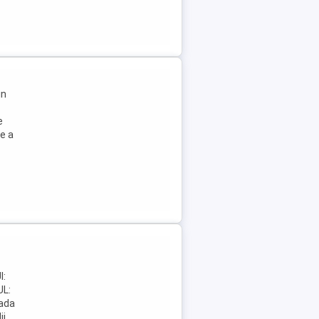
in
e
e a
a
I:
L:
ada
ii