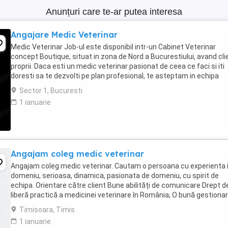
Anunțuri care te-ar putea interesa
Angajare Medic Veterinar
Medic Veterinar Job-ul este disponibil intr-un Cabinet Veterinar
concept Boutique, situat in zona de Nord a Bucurestiului, avand clie
proprii. Daca esti un medic veterinar pasionat de ceea ce faci si iti
doresti sa te dezvolti pe plan profesional, te asteptam in echipa
Labute Fericite. Poti fi si ...
Sector 1, Bucuresti
1 ianuarie
Angajam coleg medic veterinar
Angajam coleg medic veterinar. Cautam o persoana cu experienta 
domeniu, serioasa, dinamica, pasionata de domeniu, cu spirit de
echipa. Orientare către client Bune abilități de comunicare Drept d
liberă practică a medicinei veterinare în România; O bună gestionar
timpului Abilitatea de a ...
Timisoara, Timis
1 ianuarie