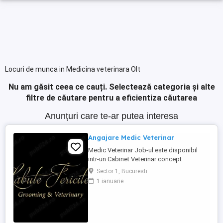
Locuri de munca in Medicina veterinara Olt
Nu am găsit ceea ce cauți.
Selectează categoria și alte
filtre de căutare pentru a eficientiza căutarea
Anunțuri care te-ar putea interesa
Angajare Medic Veterinar
Medic Veterinar Job-ul este disponibil
intr-un Cabinet Veterinar concept
Boutique, situat in zona de Nord a
Sector 1, Bucuresti
Bucurestiului, avand clientii proprii. Daca
1 ianuarie
esti un medic veterinar pasionat de ceea
ce faci si iti doresti sa te dezvolti pe plan
profesional, te asteptam in echipa Labute
Fericite. Poti fi si ...