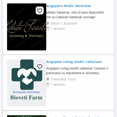
Angajare Medic Veterinar
Medic Veterinar Job-ul este disponibil
intr-un Cabinet Veterinar concept
Boutique, situat in zona de Nord a
Sector 1, Bucuresti
Bucurestiului, avand clientii proprii. Daca
1 ianuarie
esti un medic veterinar pasionat de ceea
ce faci si iti doresti sa te dezvolti pe plan
profesional, te asteptam in echipa Labute
Fericite. Poti fi si ...
Angajam coleg medic veterinar
Angajam coleg medic veterinar. Cautam o
persoana cu experienta in domeniu,
serioasa, dinamica, pasionata de
Timisoara, Timis
domeniu, cu spirit de echipa. Orientare
1 ianuarie
către client Bune abilități de comunicare
Drept de liberă practică a medicinei
veterinare în România; O bună gestionare
a timpului Abilitatea de a ...