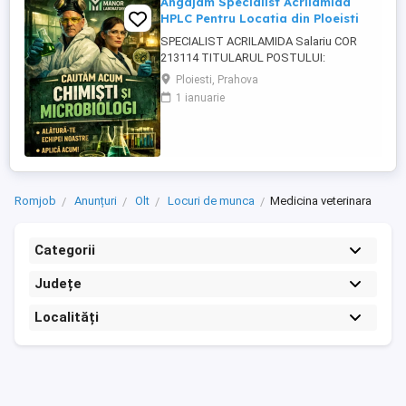
Angajam Specialist Acrilamida
HPLC Pentru Locatia din Ploeisti
SPECIALIST ACRILAMIDA Salariu COR
213114 TITULARUL POSTULUI:
_______________________________________
Ploiesti, Prahova
COMPARTIMENTUL: Laboratorul MANOR
1 ianuarie
LABORATORY CENTER SRL, punct de
lucru Strada Paltinului, Nr.41 A, Ploiesti,
Jud.Prahova CERINTELE POSTULUI:
Studii necesare : Studii liceale sau
postliceale absolvite ...
Romjob
Anunțuri
Olt
Locuri de munca
Medicina veterinara
Categorii
Județe
Localități