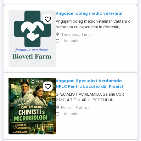
Angajam coleg medic veterinar
Angajam coleg medic veterinar. Cautam o
persoana cu experienta in domeniu,
serioasa, dinamica, pasionata de
Timisoara, Timis
domeniu, cu spirit de echipa. Orientare
1 ianuarie
către client Bune abilități de comunicare
Drept de liberă practică a medicinei
veterinare în România; O bună gestionare
a timpului Abilitatea de a ...
Angajam Specialist Acrilamida
HPLC Pentru Locatia din Ploeisti
SPECIALIST ACRILAMIDA Salariu COR
213114 TITULARUL POSTULUI:
_______________________________________
Ploiesti, Prahova
COMPARTIMENTUL: Laboratorul MANOR
1 ianuarie
LABORATORY CENTER SRL, punct de
lucru Strada Paltinului, Nr.41 A, Ploiesti,
Jud.Prahova CERINTELE POSTULUI:
Studii necesare : Studii liceale sau
postliceale absolvite ...