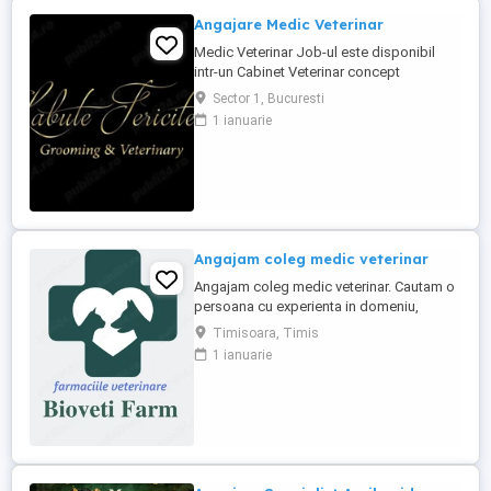
Angajare Medic Veterinar
Medic Veterinar Job-ul este disponibil
intr-un Cabinet Veterinar concept
Boutique, situat in zona de Nord a
Sector 1, Bucuresti
Bucurestiului, avand clientii proprii. Daca
1 ianuarie
esti un medic veterinar pasionat de ceea
ce faci si iti doresti sa te dezvolti pe plan
profesional, te asteptam in echipa Labute
Fericite. Poti fi si ...
Angajam coleg medic veterinar
Angajam coleg medic veterinar. Cautam o
persoana cu experienta in domeniu,
serioasa, dinamica, pasionata de
Timisoara, Timis
domeniu, cu spirit de echipa. Orientare
1 ianuarie
către client Bune abilități de comunicare
Drept de liberă practică a medicinei
veterinare în România; O bună gestionare
a timpului Abilitatea de a ...