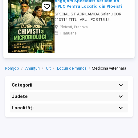
Angajam Specialist Acrilamida
HPLC Pentru Locatia din Ploeisti
SPECIALIST ACRILAMIDA Salariu COR
213114 TITULARUL POSTULUI:
_______________________________________
Ploiesti, Prahova
COMPARTIMENTUL: Laboratorul MANOR
1 ianuarie
LABORATORY CENTER SRL, punct de
lucru Strada Paltinului, Nr.41 A, Ploiesti,
Jud.Prahova CERINTELE POSTULUI:
Studii necesare : Studii liceale sau
postliceale absolvite ...
Romjob
Anunțuri
Olt
Locuri de munca
Medicina veterinara
Categorii
Județe
Localități