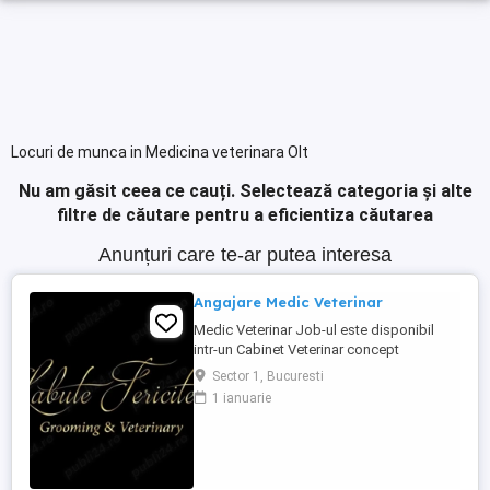
Locuri de munca in Medicina veterinara Olt
Nu am găsit ceea ce cauți.
Selectează categoria și alte
filtre de căutare pentru a eficientiza căutarea
Anunțuri care te-ar putea interesa
Angajare Medic Veterinar
Medic Veterinar Job-ul este disponibil
intr-un Cabinet Veterinar concept
Boutique, situat in zona de Nord a
Sector 1, Bucuresti
Bucurestiului, avand clientii proprii. Daca
1 ianuarie
esti un medic veterinar pasionat de ceea
ce faci si iti doresti sa te dezvolti pe plan
profesional, te asteptam in echipa Labute
Fericite. Poti fi si ...