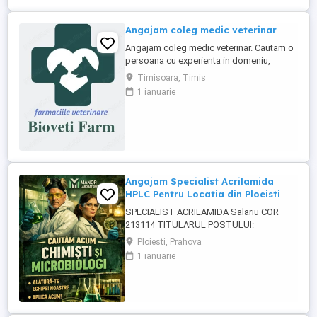
Angajam coleg medic veterinar
Angajam coleg medic veterinar. Cautam o
persoana cu experienta in domeniu,
serioasa, dinamica, pasionata de
Timisoara, Timis
domeniu, cu spirit de echipa. Orientare
1 ianuarie
către client Bune abilități de comunicare
Drept de liberă practică a medicinei
veterinare în România; O bună gestionare
a timpului Abilitatea de a ...
Angajam Specialist Acrilamida
HPLC Pentru Locatia din Ploeisti
SPECIALIST ACRILAMIDA Salariu COR
213114 TITULARUL POSTULUI:
_______________________________________
Ploiesti, Prahova
COMPARTIMENTUL: Laboratorul MANOR
1 ianuarie
LABORATORY CENTER SRL, punct de
lucru Strada Paltinului, Nr.41 A, Ploiesti,
Jud.Prahova CERINTELE POSTULUI:
Studii necesare : Studii liceale sau
postliceale absolvite ...