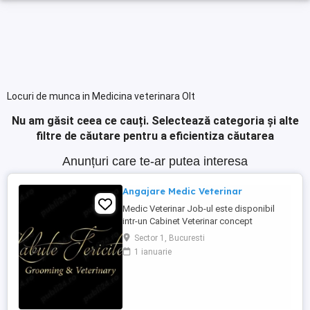
Locuri de munca in Medicina veterinara Olt
Nu am găsit ceea ce cauți.
Selectează categoria și alte
filtre de căutare pentru a eficientiza căutarea
Anunțuri care te-ar putea interesa
Angajare Medic Veterinar
Medic Veterinar Job-ul este disponibil
intr-un Cabinet Veterinar concept
Boutique, situat in zona de Nord a
Sector 1, Bucuresti
Bucurestiului, avand clientii proprii. Daca
1 ianuarie
esti un medic veterinar pasionat de ceea
ce faci si iti doresti sa te dezvolti pe plan
profesional, te asteptam in echipa Labute
Fericite. Poti fi si ...