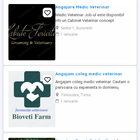
Angajare Medic Veterinar
Medic Veterinar Job-ul este disponibil
intr-un Cabinet Veterinar concept
Boutique, situat in zona de Nord a
Sector 1, Bucuresti
Bucurestiului, avand clientii proprii. Daca
1 ianuarie
esti un medic veterinar pasionat de ceea
ce faci si iti doresti sa te dezvolti pe plan
profesional, te asteptam in echipa Labute
Fericite. Poti fi si ...
Angajam coleg medic veterinar
Angajam coleg medic veterinar. Cautam o
persoana cu experienta in domeniu,
serioasa, dinamica, pasionata de
Timisoara, Timis
domeniu, cu spirit de echipa. Orientare
1 ianuarie
către client Bune abilități de comunicare
Drept de liberă practică a medicinei
veterinare în România; O bună gestionare
a timpului Abilitatea de a ...