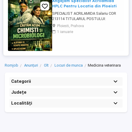
Angajam Specialist Acrilamida
HPLC Pentru Locatia din Ploeisti
SPECIALIST ACRILAMIDA Salariu COR
213114 TITULARUL POSTULUI:
_______________________________________
Ploiesti, Prahova
COMPARTIMENTUL: Laboratorul MANOR
1 ianuarie
LABORATORY CENTER SRL, punct de
lucru Strada Paltinului, Nr.41 A, Ploiesti,
Jud.Prahova CERINTELE POSTULUI:
Studii necesare : Studii liceale sau
postliceale absolvite ...
Romjob
Anunțuri
Olt
Locuri de munca
Medicina veterinara
Categorii
Județe
Localități