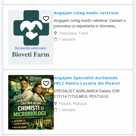
Angajam coleg medic veterinar
Angajam coleg medic veterinar. Cautam o
persoana cu experienta in domeniu,
serioasa, dinamica, pasionata de
Timisoara, Timis
domeniu, cu spirit de echipa. Orientare
1 ianuarie
către client Bune abilități de comunicare
Drept de liberă practică a medicinei
veterinare în România; O bună gestionare
a timpului Abilitatea de a ...
Angajam Specialist Acrilamida
HPLC Pentru Locatia din Ploeisti
SPECIALIST ACRILAMIDA Salariu COR
213114 TITULARUL POSTULUI:
_______________________________________
Ploiesti, Prahova
COMPARTIMENTUL: Laboratorul MANOR
1 ianuarie
LABORATORY CENTER SRL, punct de
lucru Strada Paltinului, Nr.41 A, Ploiesti,
Jud.Prahova CERINTELE POSTULUI:
Studii necesare : Studii liceale sau
postliceale absolvite ...