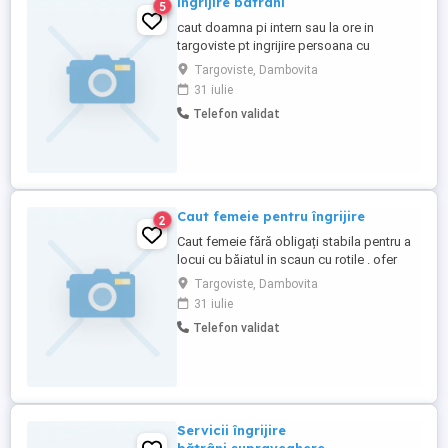
ingrijire batrani
5
caut doamna pi intern sau la ore in
targoviste pt ingrijire persoana cu
handicap picior amputat
Targoviste, Dambovita
31 iulie
Telefon validat
Caut femeie pentru îngrijire
2
Caut femeie fără obligați stabila pentru a
locui cu băiatul in scaun cu rotile . ofer
salariu de 2500 lei de la primărie și carte
Targoviste, Dambovita
de muncă pentru mai multe detalii la
31 iulie
telefon
Telefon validat
Servicii îngrijire