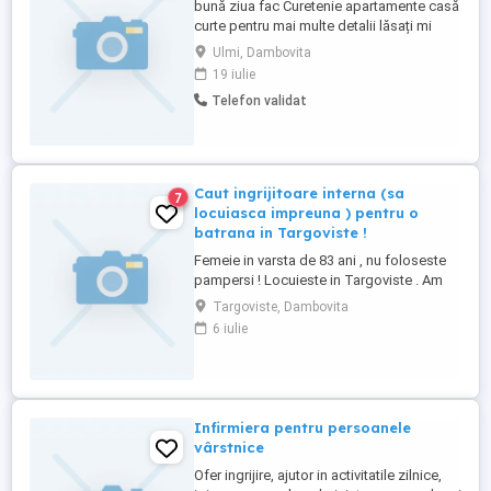
bună ziua fac Curetenie apartamente casă
curte pentru mai multe detalii lăsați mi
mesaj pe wapp
Ulmi, Dambovita
19 iulie
Telefon validat
Caut ingrijitoare interna (sa
7
locuiasca impreuna ) pentru o
batrana in Targoviste !
Femeie in varsta de 83 ani , nu foloseste
pampersi ! Locuieste in Targoviste . Am
nevoie pentru : ajutor la igiena personala
Targoviste, Dambovita
si imbracare , administrare medicamente
6 iulie
conf indicatiilor , pregatirea mesei ,
mentinerea curateniei de baza , insotire la
plimbari . ofer masa si cazare gratuita ,
mediu respectuos ...
Infirmiera pentru persoanele
vârstnice
Ofer ingrijire, ajutor in activitatile zilnice,