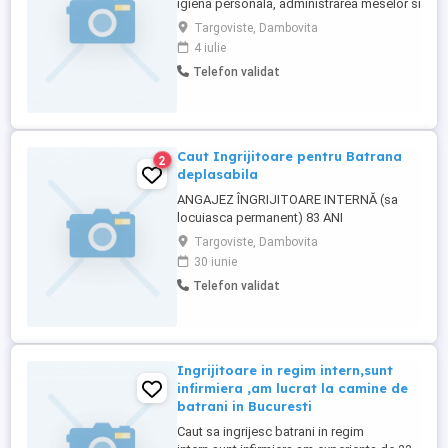
igiena personala, administrarea meselor si
companie. Sunt o persoana serioasa,
Targoviste, Dambovita
responsabila si empatica. Am experienta
4 iulie
in domeniu de 20 de ani, in regim intern.
Telefon validat
Disponibilitate imediata. Pentru mai multe
informatii, va rog sa ma contactati
telefonic.
Caut Ingrijitoare pentru Batrana
2
deplasabila
ANGAJEZ ÎNGRIJITOARE INTERNĂ (sa
locuiasca permanent) 83 ANI
(ALZHEIMER) Caut îngrijitoare internă
Targoviste, Dambovita
serioasă pentru doamnă de 83 de ani,
30 iunie
deplasabilă, cu Alzheimer. Locuieste in
Telefon validat
apartament. Sarcini: * igienă personală și
ajutor la îmbrăcare; * administrare
medicamente; * gătit și menaj ușor (veti ...
Ingrijitoare in regim intern,sunt
infirmiera ,am lucrat la camine de
batrani in Bucuresti
Caut sa ingrijesc batrani in regim