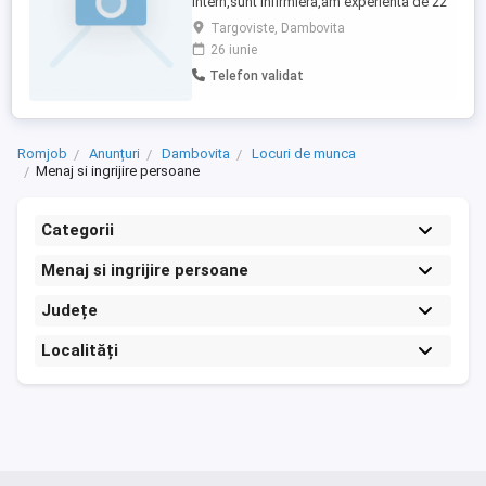
intern,sunt infirmiera,am experienta de 22
de ani Targoviste
Targoviste, Dambovita
26 iunie
Telefon validat
Romjob
Anunțuri
Dambovita
Locuri de munca
Menaj si ingrijire persoane
Categorii
Menaj si ingrijire persoane
Județe
Localități