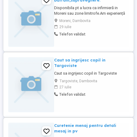
bătrâni,supraveghere.
Disponibila pt a lucra ca infirmieră in
Moreni sau zone limitrofe.Am experiență
și seriozitate.Tel.
Moreni, Dambovita
29 iulie
Telefon validat
Caut sa ingrijesc copil in
Targoviste
Caut sa ingrijesc copil in Targoviste
Targoviste, Dambovita
27 iulie
Telefon validat
Curetenie menaj pentru detali
mesaj in pv