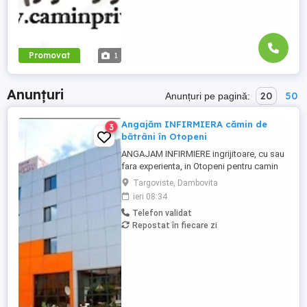
Promovat
1
Anunțuri
20
50
Anunțuri pe pagină:
Angajăm INFIRMIERA cămin de
3
bătrâni în Otopeni
ANGAJAM INFIRMIERE ingrijitoare, cu sau
fara experienta, in Otopeni pentru camin
de batrani privat, program intern sau in
Targoviste, Dambovita
ture, plata corecta si la timp, masa
ieri 08:34
asigurata, carte de munca. Acces usor cu
Telefon validat
transport in comun. Posibilitate de cazare
Repostat în fiecare zi
pentru personal in conditii bune, daca
este nevoie sau pentru ...