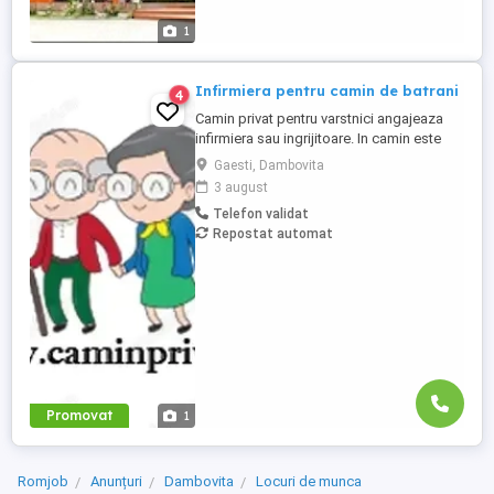
1
Infirmiera pentru camin de batrani
4
Camin privat pentru varstnici angajeaza
infirmiera sau ingrijitoare. In camin este
personal medical 24 7. Asiguram mesele.
Gaesti, Dambovita
Mai multe detalii, la telefon.
3 august
Telefon validat
Repostat automat
Promovat
1
Romjob
Anunțuri
Dambovita
Locuri de munca