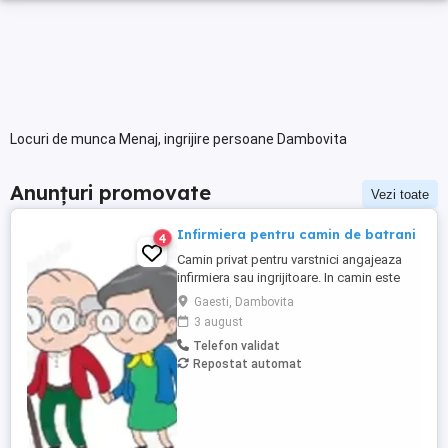
Locuri de munca Menaj, ingrijire persoane Dambovita
Anunțuri promovate
Vezi toate
Infirmiera pentru camin de batrani
4
Camin privat pentru varstnici angajeaza
infirmiera sau ingrijitoare. In camin este
personal medical 24 7. Asiguram mesele.
Gaesti, Dambovita
Mai multe detalii, la telefon.
3 august
Telefon validat
Repostat automat