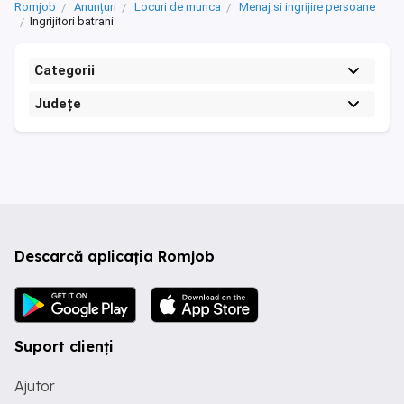
Romjob
Anunțuri
Locuri de munca
Menaj si ingrijire persoane
Ingrijitori batrani
Categorii
Județe
Descarcă aplicația Romjob
Suport clienți
Ajutor