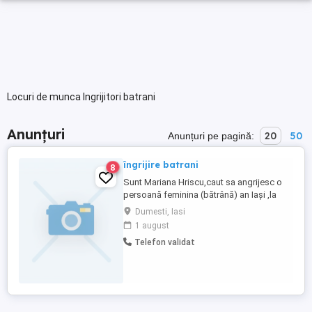
Locuri de munca Ingrijitori batrani
Anunțuri
20
50
Anunțuri pe pagină:
îngrijire batrani
8
Sunt Mariana Hriscu,caut sa angrijesc o
persoană feminina (bătrână) an Iași ,la
casa sau la bloc, program de zi de 8 ore
Dumesti, Iasi
sau interna cu o săptămână eu și una
1 august
colega mea .
Telefon validat