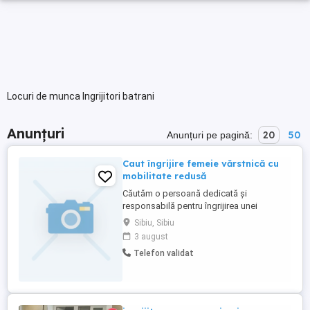
Locuri de munca Ingrijitori batrani
Anunțuri
20
50
Anunțuri pe pagină:
Caut îngrijire femeie vărstnică cu
mobilitate redusă
Căutăm o persoană dedicată și
responsabilă pentru îngrijirea unei
vârstnice cu mobilitate redusă în Avrig sau
Sibiu, Sibiu
Sibiu. Sarcinile includ asistarea la igiena
3 august
personală, administrarea tratamentului
Telefon validat
conform indicațiilor, pregătirea meselor și
ajutorul în deplasările limitate ale
beneficiarilor. Candidatul ...