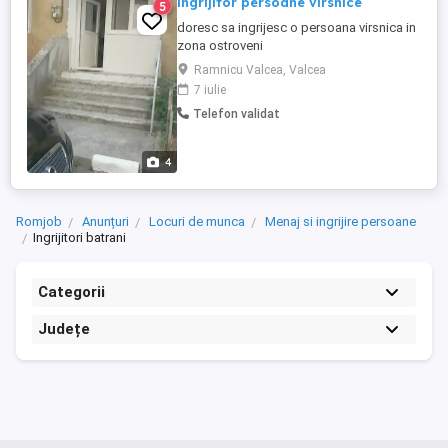
ingrijitor persoane virsnice
5
doresc sa ingrijesc o persoana virsnica in
zona ostroveni
Ramnicu Valcea, Valcea
7 iulie
Telefon validat
4
Romjob
Anunțuri
Locuri de munca
Menaj si ingrijire persoane
Ingrijitori batrani
Categorii
Județe