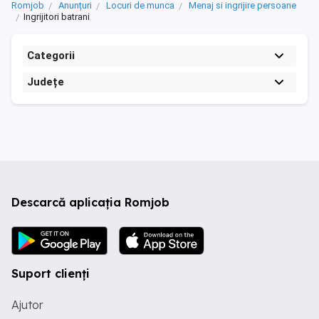
Romjob
Anunțuri
Locuri de munca
Menaj si ingrijire persoane
Ingrijitori batrani
Categorii
Județe
Descarcă aplicația Romjob
Suport clienți
Ajutor