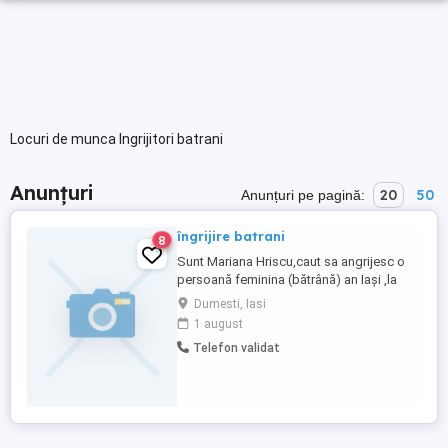
Locuri de munca Ingrijitori batrani
Anunțuri
20
50
Anunțuri pe pagină:
îngrijire batrani
8
Sunt Mariana Hriscu,caut sa angrijesc o
persoană feminina (bătrână) an Iași ,la
casa sau la bloc, program de zi de 8 ore
Dumesti, Iasi
sau interna cu o săptămână eu și una
1 august
colega mea .
Telefon validat