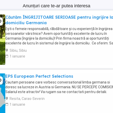
Anunțuri care te-ar putea interesa
Căutăm ÎNGRIJITOARE SERIOASE pentru ingrijire l
domiciliu Germania
Ești o femeie responsabilă, răbdătoare și cu experiență în îngrijirea
persoanelor vârstnice? Avem oportunități excelente de lucru în
Germania (îngrijire la domiciliu)! Prin firma noastră ai oportunități
excelente de lucru în sistemul de îngrijire la domiciliu . Ce oferim: Sa
net atractiv: 1.600 ...
Sibiu, Sibiu
1 ianuarie
EPS European Perfect Selections
Cautam persoane care vorbesc conversational limba germana si
doresc sa lucreze in Austria si Germania. NU SE PERCEPE COMISIO
Salariul este atractiv! Va rugam sa ne contactati pentru detalii.
Resita, Caras-Severin
1 ianuarie