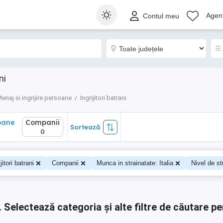
ane
Companii
Sortează
Agenț
Contul meu
0
ni
enaj si ingrijire persoane
Ingrijitori batrani
oane
Companii
Sortează
0
ijitori batrani
Companii
Munca in strainatate: Italia
Nivel de stu
.
Selectează categoria și alte filtre de căutare pe