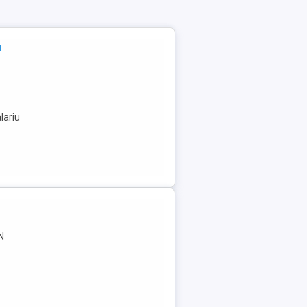
a
lariu
N