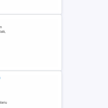
In
lii,
a
lariu