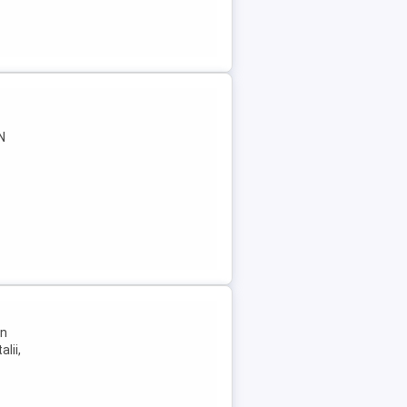
N
In
lii,