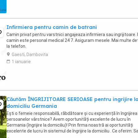
Infirmiera pentru camin de batrani
Camin privat pentru varstnici angajeaza infirmiera sau ingrijitoare. 
camin este personal medical 24 7. Asiguram mesele. Mai multe deta
la telefon.
Gaesti, Dambovita
1 ianuarie
Căutăm ÎNGRIJITOARE SERIOASE pentru ingrijire l
domiciliu Germania
Ești o femeie responsabilă, răbdătoare și cu experiență în îngrijirea
persoanelor vârstnice? Avem oportunități excelente de lucru în
Germania (îngrijire la domiciliu)! Prin firma noastră ai oportunități
excelente de lucru în sistemul de îngrijire la domiciliu . Ce oferim: Sa
net atractiv: 1.600 ...