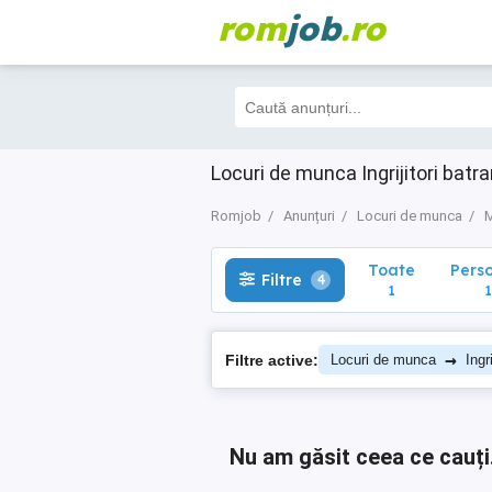
rom
job
.ro
Toate
Perso
Filtre
4
1
1
Locuri de munca Ingrijitori batra
Romjob
Anunțuri
Locuri de munca
M
Toate
Pers
Filtre
4
1
1
→
Filtre active:
Locuri de munca
Ingr
Nu am găsit ceea ce cauți