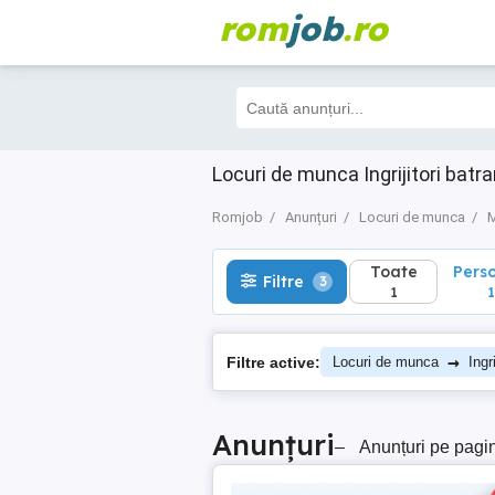
rom
job
.ro
Toate
Perso
Filtre
3
1
1
Locuri de munca Ingrijitori batra
Romjob
Anunțuri
Locuri de munca
M
Toate
Pers
Filtre
3
1
1
→
Filtre active:
Locuri de munca
Ingr
Anunțuri
–
Anunțuri pe pagi