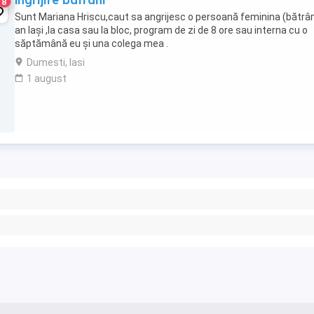
îngrijire batrani
8
Sunt Mariana Hriscu,caut sa angrijesc o persoană feminina (bătrâ
an Iași ,la casa sau la bloc, program de zi de 8 ore sau interna cu o
săptămână eu și una colega mea .
Dumesti, Iasi
1 august