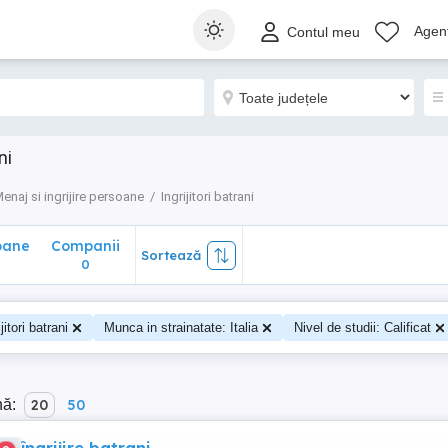
ane
Companii
Sortează
Agenț
Contul meu
0
ni
enaj si ingrijire persoane
Ingrijitori batrani
oane
Companii
Sortează
0
ijitori batrani
Munca in strainatate: Italia
Nivel de studii: Calificat
nă:
20
50