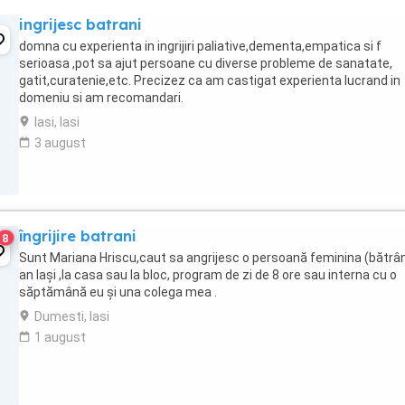
ingrijesc batrani
domna cu experienta in ingrijiri paliative,dementa,empatica si f
serioasa ,pot sa ajut persoane cu diverse probleme de sanatate,
gatit,curatenie,etc. Precizez ca am castigat experienta lucrand in
domeniu si am recomandari.
Iasi, Iasi
3 august
îngrijire batrani
8
Sunt Mariana Hriscu,caut sa angrijesc o persoană feminina (bătrâ
an Iași ,la casa sau la bloc, program de zi de 8 ore sau interna cu o
săptămână eu și una colega mea .
Dumesti, Iasi
1 august