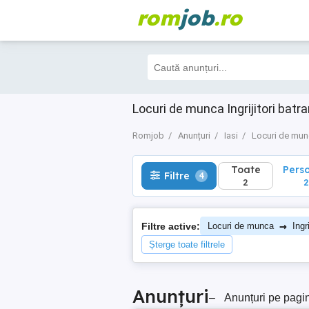
rom
job
.ro
Toate
Perso
Filtre
4
2
2
Locuri de munca Ingrijitori batran
Romjob
Anunțuri
Iasi
Locuri de mu
Toate
Pers
Filtre
4
2
2
→
Filtre active:
Locuri de munca
Ingr
Șterge toate filtrele
Anunțuri
–
Anunțuri pe pagi