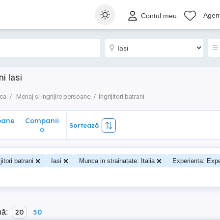
ane
Companii
Sortează
Agenț
Contul meu
0
i Iasi
nca
Menaj si ingrijire persoane
Ingrijitori batrani
oane
Companii
Sortează
0
ijitori batrani
Iasi
Munca in strainatate: Italia
Experienta: Expe
nă:
20
50