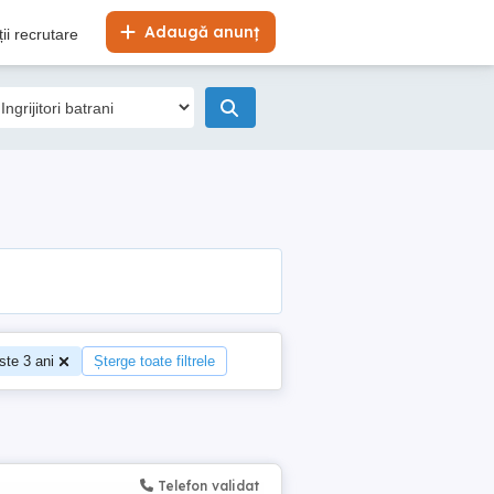
Adaugă anunț
ii recrutare
ste 3 ani
Șterge toate filtrele
Telefon validat