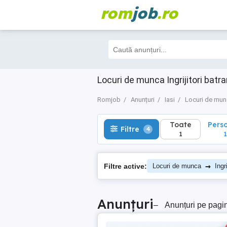
rom
job
.ro
Toate
Perso
Filtre
4
1
1
Locuri de munca Ingrijitori batran
Romjob
Anunțuri
Iasi
Locuri de mu
Toate
Pers
Filtre
4
1
1
→
Filtre active:
Locuri de munca
Ingr
Anunțuri
–
Anunțuri pe pagi