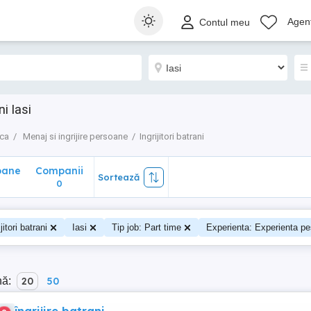
ane
Companii
Sortează
Agenț
Contul meu
0
i Iasi
nca
Menaj si ingrijire persoane
Ingrijitori batrani
oane
Companii
Sortează
0
ijitori batrani
Iasi
Tip job: Part time
Experienta: Experienta pe
nă:
20
50