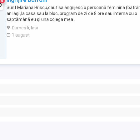
îngrijire batrani
8
Sunt Mariana Hriscu,caut sa angrijesc o persoană feminina (bătrâ
an Iași ,la casa sau la bloc, program de zi de 8 ore sau interna cu o
săptămână eu și una colega mea .
Dumesti, Iasi
1 august