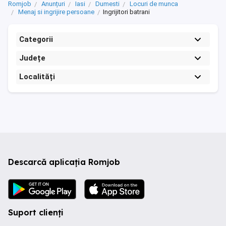
Romjob
Anunțuri
Iasi
Dumesti
Locuri de munca
Menaj si ingrijire persoane
Ingrijitori batrani
Categorii
Județe
Localități
Descarcă aplicația Romjob
Suport clienți