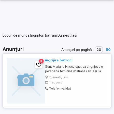
Locuri de munca Ingrijitori batrani DumestiIasi
Anunțuri
20
50
Anunțuri pe pagină:
îngrijire batrani
8
Sunt Mariana Hriscu,caut sa angrijesc o
persoană feminina (bătrână) an Iași ,la
casa sau la bloc, program de zi de 8 ore
Dumesti, Iasi
sau interna cu o săptămână eu și una
1 august
colega mea .
Telefon validat