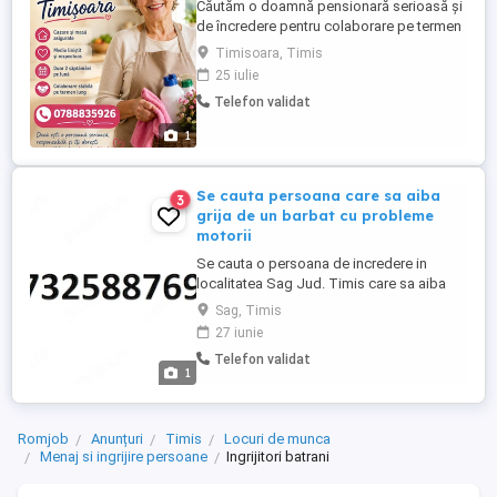
Căutăm o doamnă pensionară serioasă și
de încredere pentru colaborare pe termen
lung Suntem o familie din Timișoara și
Timisoara, Timis
căutăm o doamnă pensionară, cu stare
25 iulie
bună de sănătate, care își dorește un venit
Telefon validat
suplimentar și un loc de muncă stabil.
Activitatea constă în ajutor la întreținerea
1
gospodăriei și ...
Se cauta persoana care sa aiba
3
grija de un barbat cu probleme
motorii
Se cauta o persoana de incredere in
localitatea Sag Jud. Timis care sa aiba
grija de un barbat de 62 de ani post-AVC
Sag, Timis
cu probleme motorii. Pentru mai multe
27 iunie
detalii (program, bani salariu, atributii etc)
Telefon validat
va rugam sa sunati la numarul din anunt:
1
Romjob
Anunțuri
Timis
Locuri de munca
Menaj si ingrijire persoane
Ingrijitori batrani