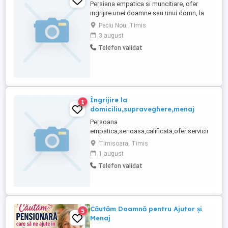
Persiana empatica si muncitiare, ofer
ingrijire unei doamne sau unui domn, la
domiciliu, cateva ore pe zi, contra cost.
Peciu Nou, Timis
3 august
Telefon validat
Îngrijire la
1
domiciliu,supraveghere,menaj
Persoana
empatica,serioasa,calificata,ofer servicii
de îngrijire la domiciliu care consta în,
Timisoara, Timis
Igiena corporala chiar și pentru persoane
1 august
dizabile, mic
Telefon validat
menaj,gătit,companie,supraveghere,
socializare.Doar in Timișoara pt detalii
contactați.
Căutăm Doamnă pentru Ajutor și
5
Menaj