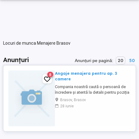
Locuri de munca Menajere Brasov
Anunțuri
20
50
Anunțuri pe pagină:
Angaje menajera pentru ap. 3
8
camere
Compania noastră caută o persoană de
încredere și atentă la detalii pentru poziția
de Menajeră, responsabilă de întreținerea
Brasov, Brasov
unui apartament cu 3 camere. Candidatul
28 iunie
ideal trebuie sa aibe abilități
organizatorice și un standard înalt de
acuratețe. Responsabilități principale: *
Efectuarea curățeniei ...