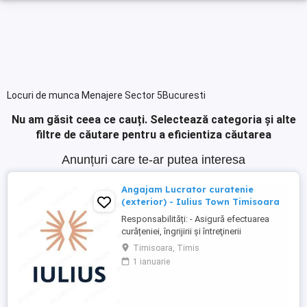
Locuri de munca Menajere Sector 5Bucuresti
Nu am găsit ceea ce cauți.
Selectează categoria și alte
filtre de căutare pentru a eficientiza căutarea
Anunțuri care te-ar putea interesa
Angajam Lucrator curatenie
(exterior) - Iulius Town Timisoara
Responsabilități: - Asigură efectuarea
curățeniei, îngrijirii şi întreţinerii
amplasamentului exterior al Mall-ului; -
Timisoara, Timis
Colectează cartoanele din locaţie şi le
1 ianuarie
trimite spre punctul de colectare; - Pe timp
de iarnă procedează la îndepărtarea
zăpezii din parcare (cu soluţii şi utilaje
specifice); - ...