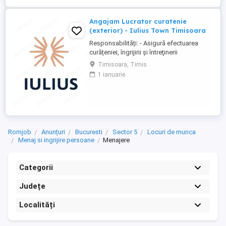
Angajam Lucrator curatenie
(exterior) - Iulius Town Timisoara
Responsabilități: - Asigură efectuarea
curățeniei, îngrijirii şi întreţinerii
amplasamentului exterior al Mall-ului; -
Timisoara, Timis
Colectează cartoanele din locaţie şi le
1 ianuarie
trimite spre punctul de colectare; - Pe timp
de iarnă procedează la îndepărtarea
zăpezii din parcare (cu soluţii şi utilaje
specifice); - ...
Romjob
Anunțuri
Bucuresti
Sector 5
Locuri de munca
Menaj si ingrijire persoane
Menajere
Categorii
Județe
Localități