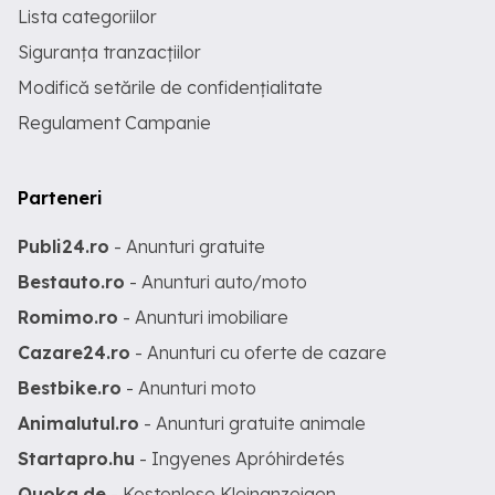
Lista categoriilor
Siguranța tranzacțiilor
Modifică setările de confidențialitate
Regulament Campanie
Parteneri
Publi24.ro
- Anunturi gratuite
Bestauto.ro
- Anunturi auto/moto
Romimo.ro
- Anunturi imobiliare
Cazare24.ro
- Anunturi cu oferte de cazare
Bestbike.ro
- Anunturi moto
Animalutul.ro
- Anunturi gratuite animale
Startapro.hu
- Ingyenes Apróhirdetés
Quoka.de
- Kostenlose Kleinanzeigen