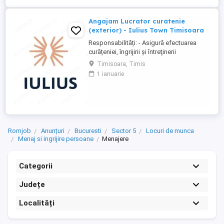
Angajam Lucrator curatenie
(exterior) - Iulius Town Timisoara
Responsabilități: - Asigură efectuarea
curățeniei, îngrijirii şi întreţinerii
amplasamentului exterior al Mall-ului; -
Timisoara, Timis
Colectează cartoanele din locaţie şi le
1 ianuarie
trimite spre punctul de colectare; - Pe timp
de iarnă procedează la îndepărtarea
zăpezii din parcare (cu soluţii şi utilaje
specifice); - ...
Romjob
Anunțuri
Bucuresti
Sector 5
Locuri de munca
Menaj si ingrijire persoane
Menajere
Categorii
Județe
Localități