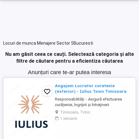
Locuri de munca Menajere Sector 5Bucuresti
Nu am găsit ceea ce cauți.
Selectează categoria și alte
filtre de căutare pentru a eficientiza căutarea
Anunțuri care te-ar putea interesa
Angajam Lucrator curatenie
(exterior) - Iulius Town Timisoara
Responsabilități: - Asigură efectuarea
curățeniei, îngrijirii şi întreţinerii
amplasamentului exterior al Mall-ului; -
Timisoara, Timis
Colectează cartoanele din locaţie şi le
1 ianuarie
trimite spre punctul de colectare; - Pe timp
de iarnă procedează la îndepărtarea
zăpezii din parcare (cu soluţii şi utilaje
specifice); - ...