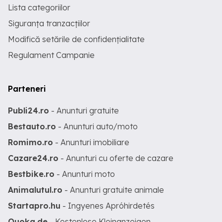
Lista categoriilor
Siguranța tranzacțiilor
Modifică setările de confidențialitate
Regulament Campanie
Parteneri
Publi24.ro
- Anunturi gratuite
Bestauto.ro
- Anunturi auto/moto
Romimo.ro
- Anunturi imobiliare
Cazare24.ro
- Anunturi cu oferte de cazare
Bestbike.ro
- Anunturi moto
Animalutul.ro
- Anunturi gratuite animale
Startapro.hu
- Ingyenes Apróhirdetés
Quoka.de
- Kostenlose Kleinanzeigen