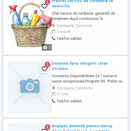
Prestez servicii de curățenie la
1
domiciliu
Ofer servicii de curățenie: generală de
întreținere după constructor; În
apartamente, garsoniere, case, scări de
Constanta, Constanta
bloc, birouri; Lucrez cu produsele
3 august
clientului iar prețul îl vom stabili împreună
Telefon validat
în funcție de dimensiunea spațiului sau
tipul de curățenie dorita. Pentru cei
1
interesați vă rog să apelați ...
Doamna fara obligatii chiar
1
Ucraina.
Constanta.Disponibilitate 24 7 numai in
cazuri exceptionale.Program 09. .Prefer cu
domiciliu stabil in oras usor de ajuns zona
Constanta, Constanta
Casa Cultura.Ajutor menaj in apartament 2
31 iulie
dormitoare.
Telefon validat
Angajez doamnă pentru menaj
1