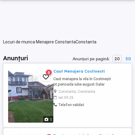
Locuri de munca Menajere ConstantaConstanta
Anunțuri
20
50
Anunțuri pe pagină:
Caut Menajera Costinesti
8
Caut menajera la vila în Costinești
pt.perioada iulie-august.Salar
negociabil.Tel.
Constanta, Constanta
ieri 09:25
Telefon validat
1