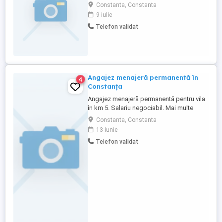
timpul săptămânii și sau în weekend,
Constanta, Constanta
program full-time. Avem nevoie de
9 iulie
prepararea mâncării, curățenie de
Telefon validat
întreținere, curățenie bucătărie, curățenie
baie, ajutor cu spălat călcat rufe. Angajez
cu contract de munca si ...
Angajez menajeră permanentă în
4
Constanța
Angajez menajeră permanentă pentru vila
în km 5. Salariu negociabil. Mai multe
detalii la telefon.
Constanta, Constanta
13 iunie
Telefon validat