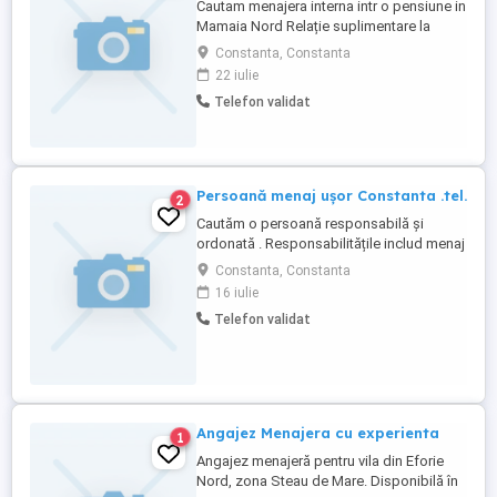
Cautam menajera interna intr o pensiune in
Mamaia Nord Relație suplimentare la
Constanta, Constanta
22 iulie
Telefon validat
Persoană menaj ușor Constanta .tel.
2
Cautăm o persoană responsabilă și
ordonată . Responsabilitățile includ menaj
ușor, asigurând curățenia și ordinea în
Constanta, Constanta
spațiile desemnate. Candidatul ideal
16 iulie
trebuie să fie atent la detalii, să aibă
Telefon validat
abilități bune de organizare și să fie
capabil să lucreze independent.
Experiența anterioară în menaj constituie ...
Angajez Menajera cu experienta
1
Angajez menajeră pentru vila din Eforie
Nord, zona Steau de Mare. Disponibilă în