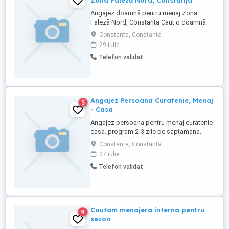
Zona Faleză Nord, Constanța
Angajez doamnă pentru menaj Zona
Faleză Nord, Constanța Caut o doamnă
serioasă, harnică și cu simț al
Constanta, Constanta
responsabilității, pentru colaborare pe
29 iulie
termen lung, 5 zile pe săptămână, în zona
Telefon validat
Faleză Nord, Constanța. Atribuții
principale: Călcat rufe; Curățenie generală
și întreținerea curățeniei în ...
Angajez Persoana Curatenie, Menaj
5
- Casa
Angajez persoana pentru menaj curatenie
casa. program 2-3 zile pe saptamana.
Locatia Constanta, Palazu Mare Rog
Constanta, Constanta
trimiteti detalii despre experienta dvs
27 iulie
Telefon validat
Cautam menajera interna pentru
9
sezon