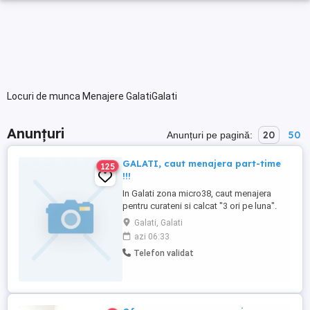
Locuri de munca Menajere GalatiGalati
Anunțuri
20
50
Anunțuri pe pagină:
GALATI, caut menajera part-time
125
!!!
In Galati zona micro38, caut menajera
pentru curateni si calcat "3 ori pe luna".
Apartament 2 camere, bucatarie separata
Galati, Galati
!! Calcat pentru o persoana !!!
azi 06:33
Telefon validat