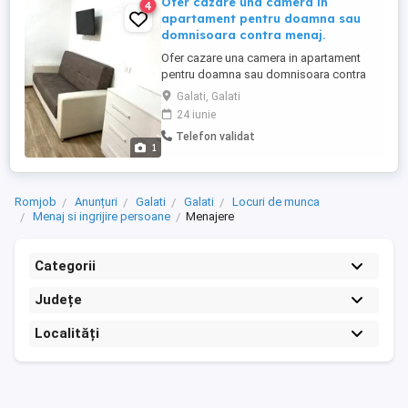
Ofer cazare una camera in
4
apartament pentru doamna sau
domnisoara contra menaj.
Ofer cazare una camera in apartament
pentru doamna sau domnisoara contra
menaj. Detalii la telefon.
Galati, Galati
24 iunie
Telefon validat
1
Romjob
Anunțuri
Galati
Galati
Locuri de munca
Menaj si ingrijire persoane
Menajere
Categorii
Județe
Localități