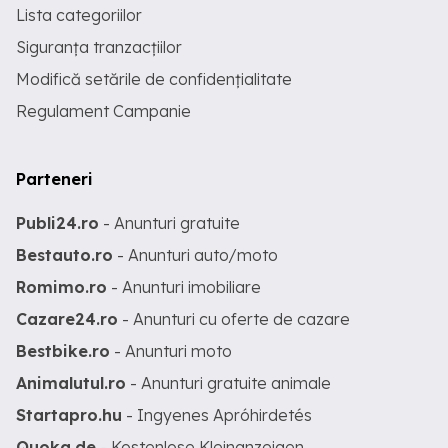
Lista categoriilor
Siguranța tranzacțiilor
Modifică setările de confidențialitate
Regulament Campanie
Parteneri
Publi24.ro
- Anunturi gratuite
Bestauto.ro
- Anunturi auto/moto
Romimo.ro
- Anunturi imobiliare
Cazare24.ro
- Anunturi cu oferte de cazare
Bestbike.ro
- Anunturi moto
Animalutul.ro
- Anunturi gratuite animale
Startapro.hu
- Ingyenes Apróhirdetés
Quoka.de
- Kostenlose Kleinanzeigen