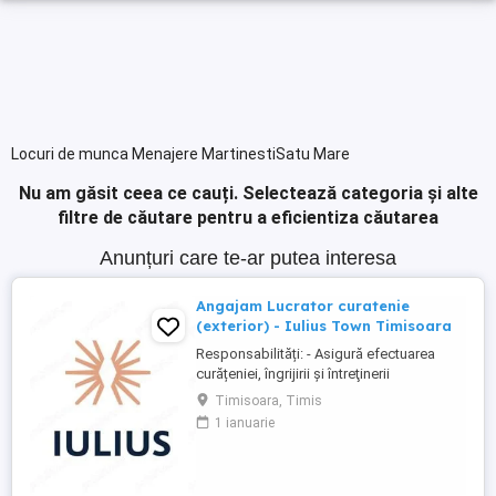
Locuri de munca Menajere MartinestiSatu Mare
Nu am găsit ceea ce cauți.
Selectează categoria și alte
filtre de căutare pentru a eficientiza căutarea
Anunțuri care te-ar putea interesa
Angajam Lucrator curatenie
(exterior) - Iulius Town Timisoara
Responsabilități: - Asigură efectuarea
curățeniei, îngrijirii şi întreţinerii
amplasamentului exterior al Mall-ului; -
Timisoara, Timis
Colectează cartoanele din locaţie şi le
1 ianuarie
trimite spre punctul de colectare; - Pe timp
de iarnă procedează la îndepărtarea
zăpezii din parcare (cu soluţii şi utilaje
specifice); - ...