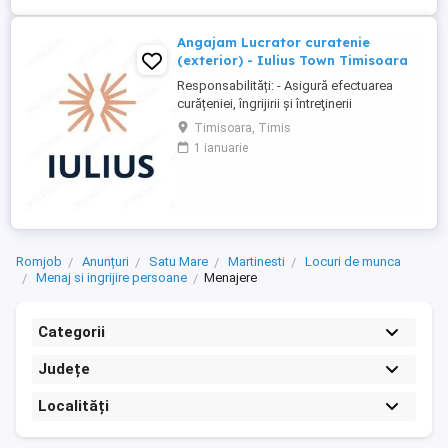
Angajam Lucrator curatenie
(exterior) - Iulius Town Timisoara
Responsabilități: - Asigură efectuarea
curățeniei, îngrijirii şi întreţinerii
amplasamentului exterior al Mall-ului; -
Timisoara, Timis
Colectează cartoanele din locaţie şi le
1 ianuarie
trimite spre punctul de colectare; - Pe timp
de iarnă procedează la îndepărtarea
zăpezii din parcare (cu soluţii şi utilaje
specifice); - ...
Romjob
Anunțuri
Satu Mare
Martinesti
Locuri de munca
Menaj si ingrijire persoane
Menajere
Categorii
Județe
Localități