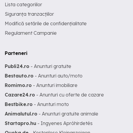
Lista categoriilor
Siguranța tranzacțiilor
Modifică setările de confidențialitate
Regulament Campanie
Parteneri
Publi24.ro
- Anunturi gratuite
Bestauto.ro
- Anunturi auto/moto
Romimo.ro
- Anunturi imobiliare
Cazare24.ro
- Anunturi cu oferte de cazare
Bestbike.ro
- Anunturi moto
Animalutul.ro
- Anunturi gratuite animale
Startapro.hu
- Ingyenes Apróhirdetés
Quoka.de
- Kostenlose Kleinanzeigen