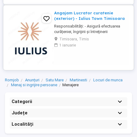
Angajam Lucrator curatenie
(exterior) - Iulius Town Timisoara
Responsabilități: - Asigură efectuarea
curățeniei, îngrijirii şi întreţinerii
amplasamentului exterior al Mall-ului; -
Timisoara, Timis
Colectează cartoanele din locaţie şi le
1 ianuarie
trimite spre punctul de colectare; - Pe timp
de iarnă procedează la îndepărtarea
zăpezii din parcare (cu soluţii şi utilaje
specifice); - ...
Romjob
Anunțuri
Satu Mare
Martinesti
Locuri de munca
Menaj si ingrijire persoane
Menajere
Categorii
Județe
Localități