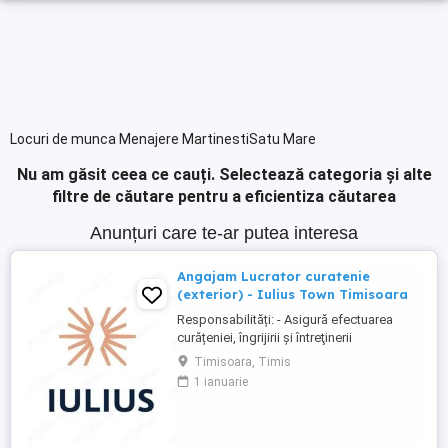
Locuri de munca Menajere MartinestiSatu Mare
Nu am găsit ceea ce cauți.
Selectează categoria și alte
filtre de căutare pentru a eficientiza căutarea
Anunțuri care te-ar putea interesa
Angajam Lucrator curatenie
(exterior) - Iulius Town Timisoara
Responsabilități: - Asigură efectuarea
curățeniei, îngrijirii şi întreţinerii
amplasamentului exterior al Mall-ului; -
Timisoara, Timis
Colectează cartoanele din locaţie şi le
1 ianuarie
trimite spre punctul de colectare; - Pe timp
de iarnă procedează la îndepărtarea
zăpezii din parcare (cu soluţii şi utilaje
specifice); - ...