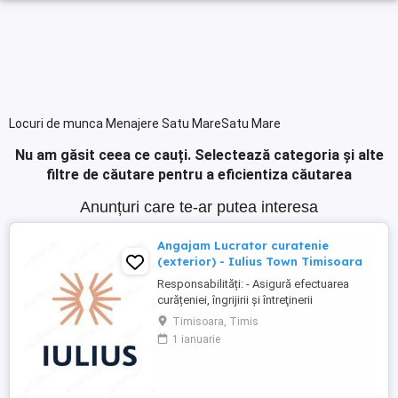
Locuri de munca Menajere Satu MareSatu Mare
Nu am găsit ceea ce cauți.
Selectează categoria și alte
filtre de căutare pentru a eficientiza căutarea
Anunțuri care te-ar putea interesa
Angajam Lucrator curatenie
(exterior) - Iulius Town Timisoara
Responsabilități: - Asigură efectuarea
curățeniei, îngrijirii şi întreţinerii
amplasamentului exterior al Mall-ului; -
Timisoara, Timis
Colectează cartoanele din locaţie şi le
1 ianuarie
trimite spre punctul de colectare; - Pe timp
de iarnă procedează la îndepărtarea
zăpezii din parcare (cu soluţii şi utilaje
specifice); - ...