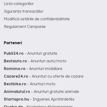
Lista categoriilor
Siguranța tranzacțiilor
Modifică setările de confidențialitate
Regulament Campanie
Parteneri
Publi24.ro
- Anunturi gratuite
Bestauto.ro
- Anunturi auto/moto
Romimo.ro
- Anunturi imobiliare
Cazare24.ro
- Anunturi cu oferte de cazare
Bestbike.ro
- Anunturi moto
Animalutul.ro
- Anunturi gratuite animale
Startapro.hu
- Ingyenes Apróhirdetés
Quoka.de
- Kostenlose Kleinanzeigen