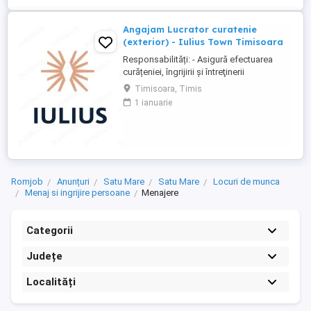
Angajam Lucrator curatenie
(exterior) - Iulius Town Timisoara
Responsabilități: - Asigură efectuarea
curățeniei, îngrijirii şi întreţinerii
amplasamentului exterior al Mall-ului; -
Timisoara, Timis
Colectează cartoanele din locaţie şi le
1 ianuarie
trimite spre punctul de colectare; - Pe timp
de iarnă procedează la îndepărtarea
zăpezii din parcare (cu soluţii şi utilaje
specifice); - ...
Romjob
Anunțuri
Satu Mare
Satu Mare
Locuri de munca
Menaj si ingrijire persoane
Menajere
Categorii
Județe
Localități