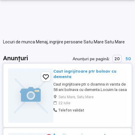
Locuri de munca Menaj, ingrijire persoane Satu Mare Satu Mare
Anunțuri
20
50
Anunțuri pe pagină:
Caut ingrijitoare ptr bolnav cu
dementa
Caut ingrijitoare ptr o doamna in varsta de
58 ani bolnava cu dementa.Locuim la casa
in loc Paulesti,persoanele interesate ma
Satu Mare, Satu Mare
pot contacta la nr de tel .
22 iulie
Telefon validat