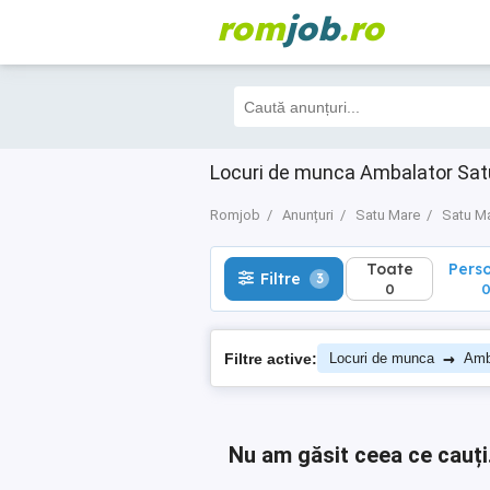
rom
job
.ro
Toate
Perso
Filtre
3
0
0
Locuri de munca Ambalator Sa
Romjob
Anunțuri
Satu Mare
Satu M
Toate
Pers
Filtre
3
0
→
Filtre active:
Locuri de munca
Amb
Nu am găsit ceea ce cauți