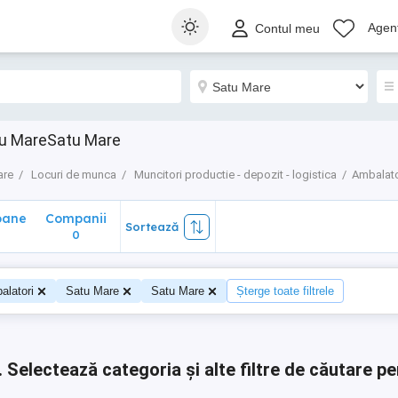
ane
Companii
Sortează
Agenț
Contul meu
0
tu MareSatu Mare
are
Locuri de munca
Muncitori productie - depozit - logistica
Ambalato
oane
Companii
Sortează
0
0
alatori
Satu Mare
Satu Mare
Șterge toate filtrele
.
Selectează categoria și alte filtre de căutare pe