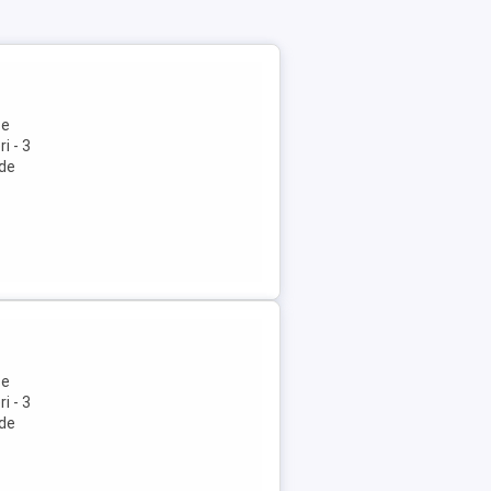
se
i - 3
 de
se
i - 3
 de