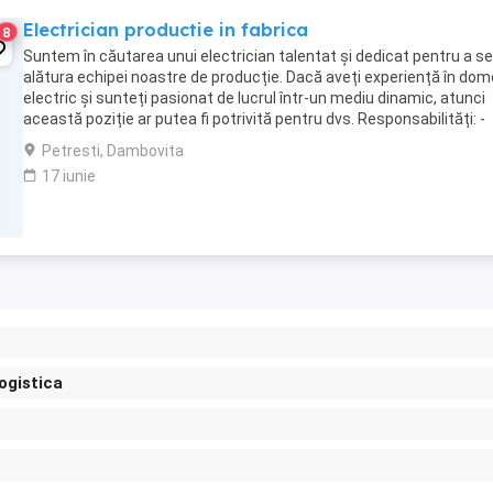
Electrician productie in fabrica
8
Suntem în căutarea unui electrician talentat și dedicat pentru a se
alătura echipei noastre de producție. Dacă aveți experiență în dom
electric și sunteți pasionat de lucrul într-un mediu dinamic, atunci
această poziție ar putea fi potrivită pentru dvs. Responsabilități: -
Instalarea, întreținerea ...
Petresti, Dambovita
17 iunie
logistica