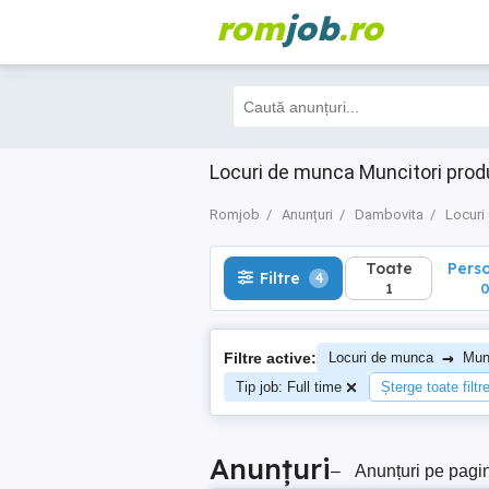
rom
job
.ro
Toate
Perso
Filtre
4
1
0
Locuri de munca Muncitori prod
Romjob
Anunțuri
Dambovita
Locuri
Toate
Pers
Filtre
4
1
→
Filtre active:
Locuri de munca
Munc
Tip job: Full time
Șterge toate filtr
Anunțuri
–
Anunțuri pe pagi