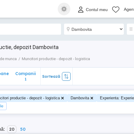
ane
Companii
Sortează
Agenț
Contul meu
1
uctie, depozit Dambovita
 de munca
Muncitori productie - depozit - logistica
oane
Companii
Sortează
0
1
itori productie - depozit - logistica
Dambovita
Experienta: Experie
ele
nă:
20
50